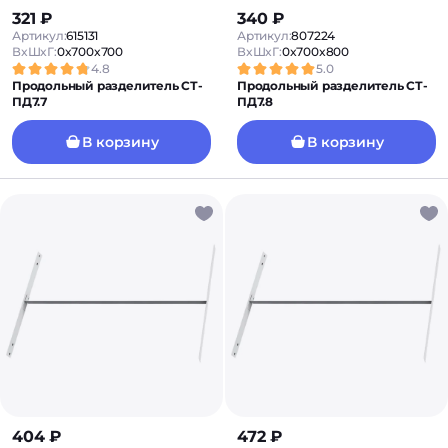
321 ₽
340 ₽
Артикул:
615131
Артикул:
807224
ВxШxГ:
0x700x700
ВxШxГ:
0x700x800
4.8
5.0
Продольный разделитель СТ-
Продольный разделитель СТ-
ПД7.7
ПД7.8
В корзину
В корзину
404 ₽
472 ₽