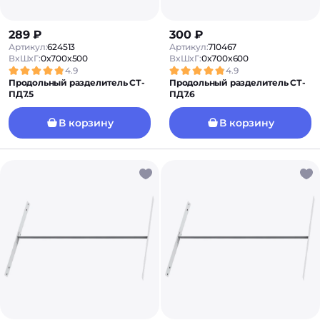
289 ₽
300 ₽
Артикул:
624513
Артикул:
710467
ВxШxГ:
0x700x500
ВxШxГ:
0x700x600
4.9
4.9
Продольный разделитель СТ-
Продольный разделитель СТ-
ПД7.5
ПД7.6
В корзину
В корзину