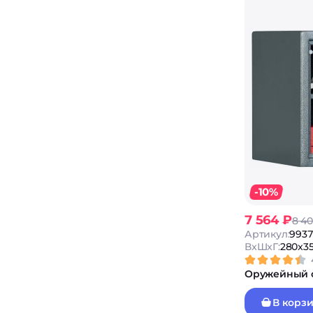
-10%
7 564 ₽
8 40
Артикул:
9937
ВxШxГ:
280x3
Оружейный с
В корз