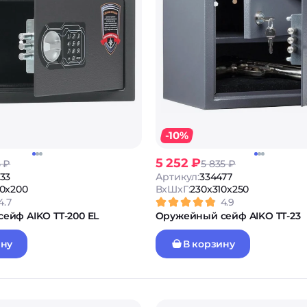
-10%
5 252 ₽
5 ₽
5 835 ₽
33
Артикул:
334477
10x200
ВxШxГ:
230x310x250
4.7
4.9
ейф AIKO TT-200 EL
Оружейный сейф AIKO TT-23
ину
В корзину