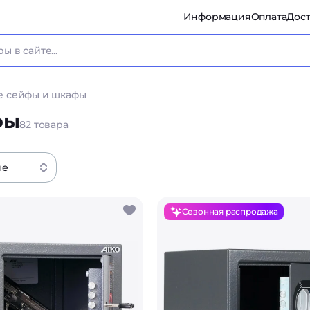
Информация
Оплата
Дост
 сейфы и шкафы
фы
82 товара
ые
Сезонная распродажа