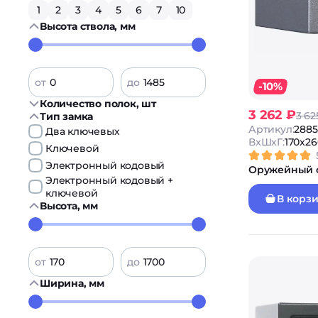
1
2
3
4
5
6
7
10
Высота ствола, мм
от
до
-10%
Количество полок, шт
3 262 ₽
3 62
Тип замка
Артикул:
288
Два ключевых
ВxШxГ:
170x2
Ключевой
Электронный кодовый
Оружейный с
Электронный кодовый +
ключевой
В корз
Высота, мм
от
до
Ширина, мм