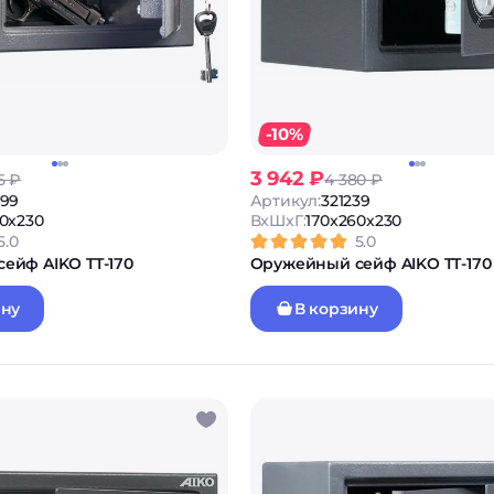
-10%
3 942 ₽
5 ₽
4 380 ₽
599
Артикул:
321239
60x230
ВxШxГ:
170x260x230
5.0
5.0
ейф AIKO TT-170
Оружейный сейф AIKO TT-170
ину
В корзину