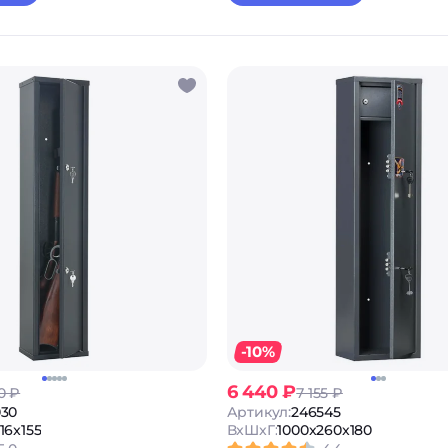
-10%
6 440 ₽
0 ₽
7 155 ₽
030
Артикул:
246545
16x155
ВxШxГ:
1000x260x180