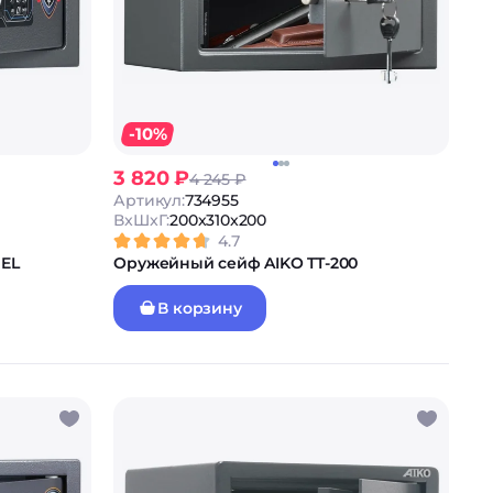
-10%
3 820 ₽
4 245 ₽
Артикул:
734955
ВxШxГ:
200x310x200
4.7
 EL
Оружейный сейф AIKO TT-200
В корзину