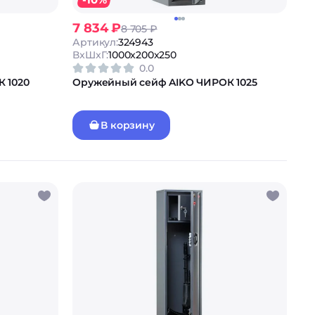
7 834 ₽
8 705 ₽
Артикул:
324943
ВxШxГ:
1000x200x250
0.0
 1020
Оружейный сейф AIKO ЧИРОК 1025
В корзину