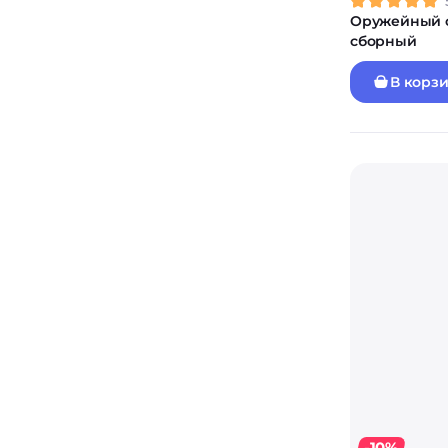
Оружейный с
сборный
В корз
-10%