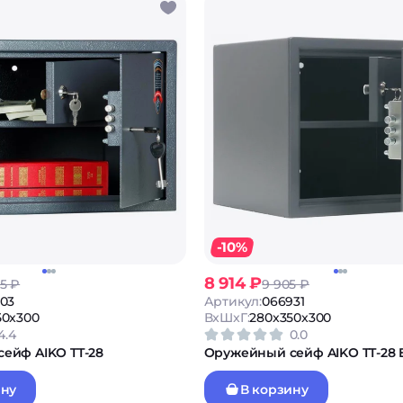
-10%
8 914 ₽
5 ₽
9 905 ₽
03
Артикул:
066931
50x300
ВxШxГ:
280x350x300
4.4
0.0
ейф AIKO TT-28
Оружейный сейф AIKO TT-28 
ину
В корзину