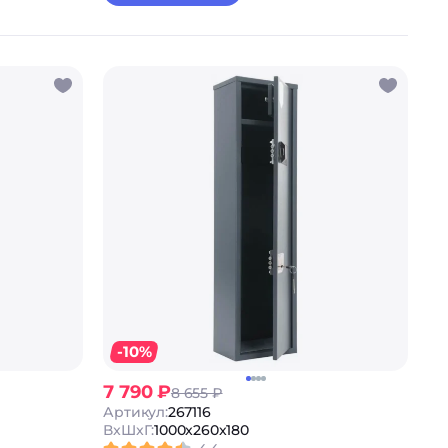
-10%
7 790 ₽
8 655 ₽
Артикул:
267116
ВxШxГ:
1000x260x180