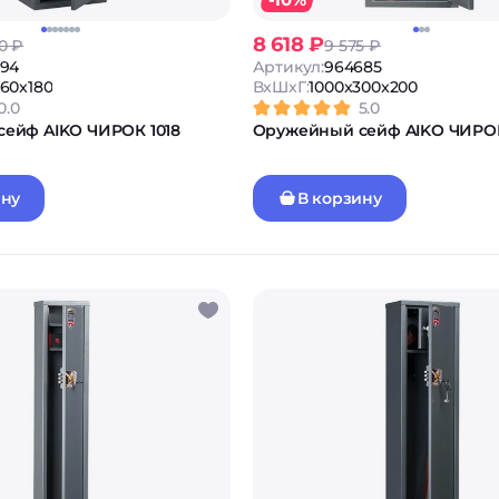
8 618 ₽
0 ₽
9 575 ₽
694
Артикул:
964685
260x180
ВxШxГ:
1000x300x200
0.0
5.0
ейф AIKO ЧИРОК 1018
Оружейный сейф AIKO ЧИРОК
ину
В корзину