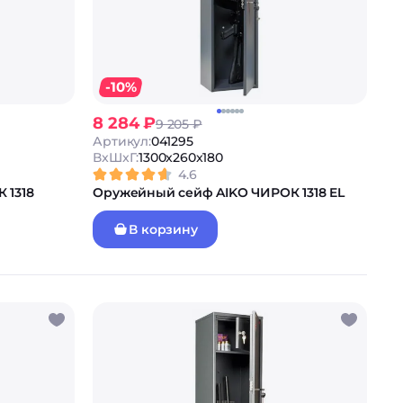
-10%
8 284 ₽
9 205 ₽
Артикул:
041295
ВxШxГ:
1300x260x180
4.6
 1318
Оружейный сейф AIKO ЧИРОК 1318 EL
В корзину