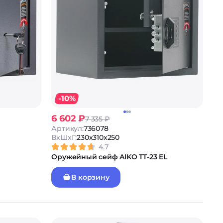
-10%
6 602 ₽
7 335 ₽
Артикул:
736078
ВxШxГ:
230x310x250
4.7
Оружейный сейф AIKO TT-23 EL
В корзину