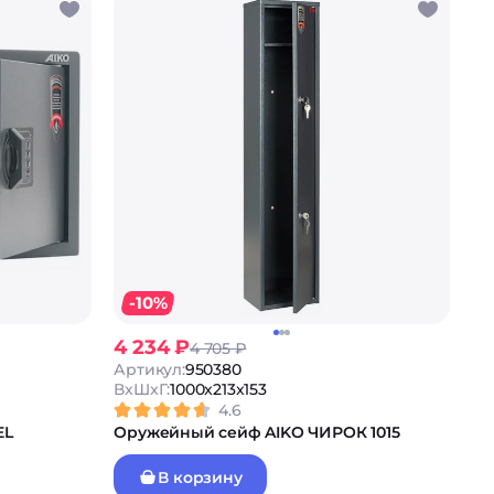
-10%
4 234 ₽
4 705 ₽
Артикул:
950380
ВxШxГ:
1000x213x153
4.6
EL
Оружейный сейф AIKO ЧИРОК 1015
В корзину