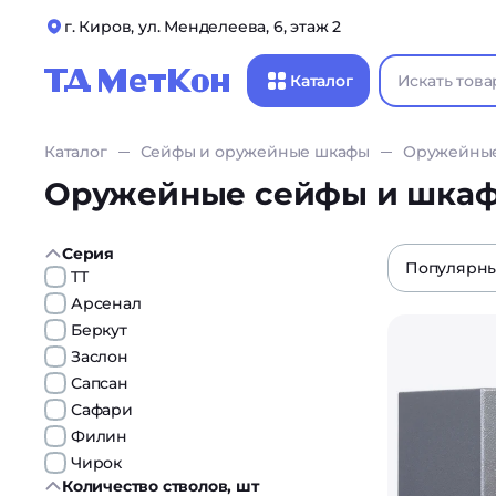
г. Киров, ул. Менделеева, 6, этаж 2
Каталог
Каталог
Сейфы и оружейные шкафы
Оружейные
Оружейные сейфы и шка
Серия
Популярн
TT
Арсенал
Беркут
Заслон
Сапсан
Сафари
Филин
Чирок
Количество стволов, шт