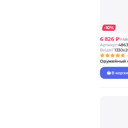
-10%
6 826 ₽
7 58
Артикул:
486
ВxШxГ:
1330x2
Оружейный с
В корз