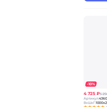
-10%
4 725 ₽
5 25
Артикул:
436
ВxШxГ:
1000x2