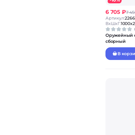
6 705 ₽
7 45
Артикул:
226
ВxШxГ:
1000x
Оружейный с
сборный
В корз