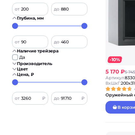
от
до
Глубина, мм
от
до
Наличие трейзера
Да
-10%
Производитель
Цвет
5 170 ₽
5 74
Цена, ₽
Артикул:
8330
ВxШxГ:
200x3
Оружейный с
от
₽
до
₽
В корз