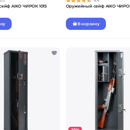
5.0
4.4
ейф AIKO ЧИРОК 1015
Оружейный сейф AIKO ЧИРОК
ину
В корзину
-10%