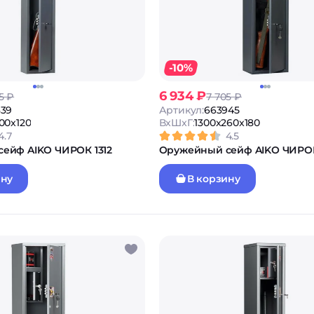
-10%
6 934 ₽
5 ₽
7 705 ₽
339
Артикул:
663945
00x120
ВxШxГ:
1300x260x180
4.7
4.5
ейф AIKO ЧИРОК 1312
Оружейный сейф AIKO ЧИРОК
ину
В корзину