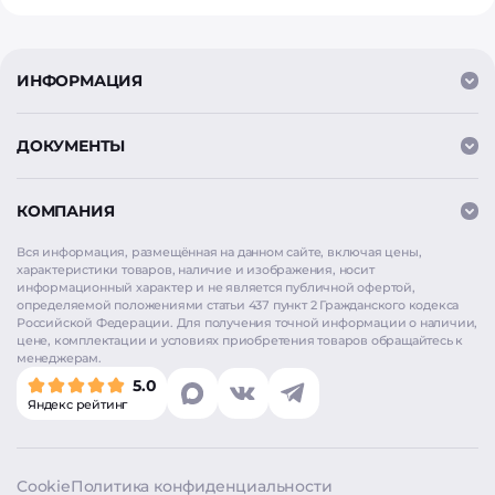
ИНФОРМАЦИЯ
ДОКУМЕНТЫ
КОМПАНИЯ
Вся информация, размещённая на данном сайте, включая цены,
характеристики товаров, наличие и изображения, носит
информационный характер и не является публичной офертой,
определяемой положениями статьи 437 пункт 2 Гражданского кодекса
Российской Федерации. Для получения точной информации о наличии,
цене, комплектации и условиях приобретения товаров обращайтесь к
Мы используем
cookie
для аналитики и улучшения
менеджерам.
работы сайта. Продолжая использовать сайт, вы
5.0
соглашаетесь на использование cookie. Нажимая
Яндекс рейтинг
«Согласен», вы также даёте согласие на обработку
персональных данных в соответствии с
Политикой
конфиденциальности
.
Cookie
Политика конфиденциальности
Согласен