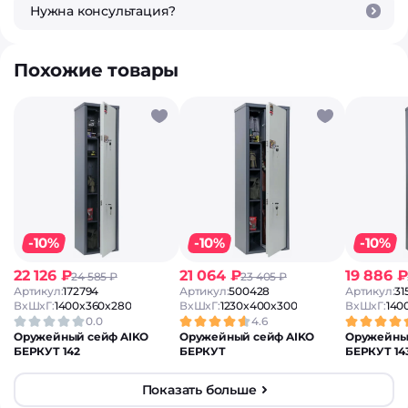
Нужна консультация?
Похожие товары
-10%
-10%
-10%
22 126 ₽
21 064 ₽
19 886 ₽
24 585 ₽
23 405 ₽
Артикул:
172794
Артикул:
500428
Артикул:
31
ВxШxГ:
1400x360x280
ВxШxГ:
1230x400x300
ВxШxГ:
140
0.0
4.6
Оружейный сейф AIKO
Оружейный сейф AIKO
Оружейны
БЕРКУТ 142
БЕРКУТ
БЕРКУТ 14
Показать больше