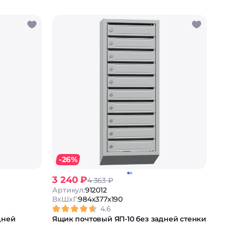
-26%
3 240 ₽
4 363 ₽
Артикул:
912012
ВxШxГ:
984x377x190
4.6
дней
Ящик почтовый ЯП-10 без задней стенки