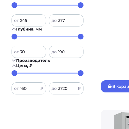
от
до
Глубина, мм
от
до
Производитель
Цена, ₽
В корз
от
₽
до
₽