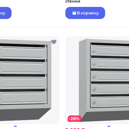
стенки
ину
В корзину
-26%