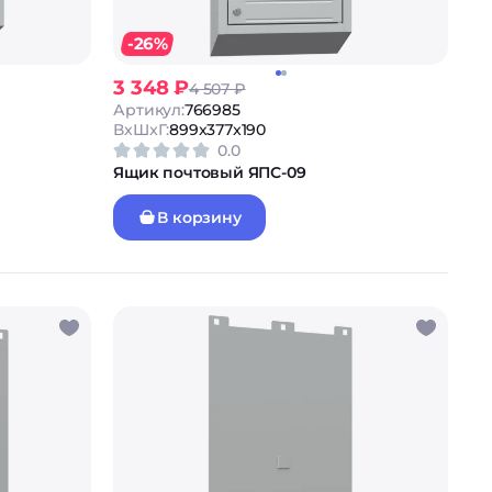
-26%
3 348 ₽
4 507 ₽
Артикул:
766985
ВxШxГ:
899x377x190
0.0
Ящик почтовый ЯПС-09
В корзину