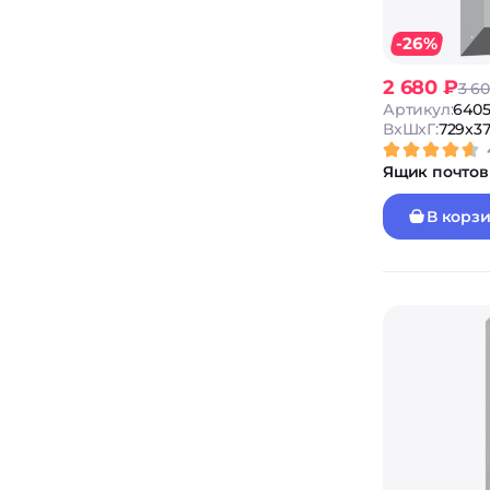
-26%
2 680 ₽
3 6
Артикул:
640
ВxШxГ:
729x37
Ящик почтов
В корз