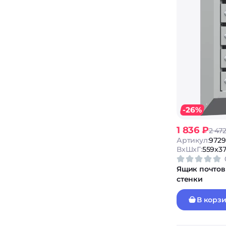
-26%
1 836 ₽
2 47
Артикул:
9729
ВxШxГ:
559x37
Ящик почтов
стенки
В корз