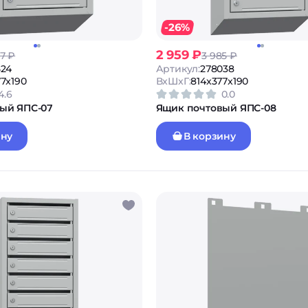
-26%
2 959 ₽
07 ₽
3 985 ₽
524
Артикул:
278038
7x190
ВxШxГ:
814x377x190
4.6
0.0
ый ЯПС-07
Ящик почтовый ЯПС-08
ину
В корзину