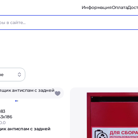
Информация
Оплата
Дост
ые
383
43x186
0.0
ик антиспам с задней