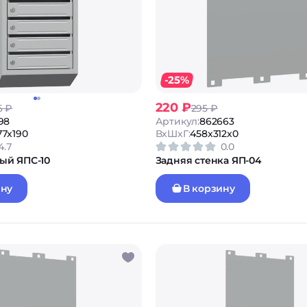
-25%
220 ₽
6 ₽
295 ₽
98
Артикул:
862663
77x190
ВxШxГ:
458x312x0
4.7
0.0
ый ЯПС-10
Задняя стенка ЯП-04
ину
В корзину