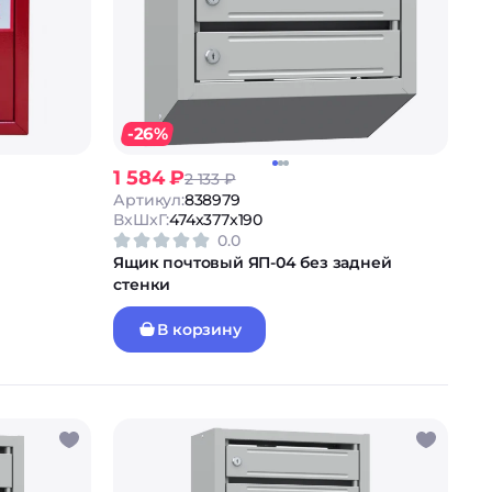
-26%
1 584 ₽
2 133 ₽
Артикул:
838979
ВxШxГ:
474x377x190
0.0
Ящик почтовый ЯП-04 без задней
стенки
В корзину