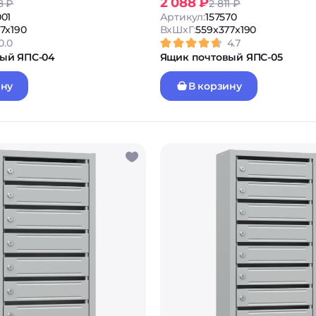
2 088 ₽
8 ₽
2 811 ₽
01
Артикул:
157570
7x190
ВxШxГ:
559x377x190
0.0
4.7
ый ЯПС-04
Ящик почтовый ЯПС-05
ину
В корзину