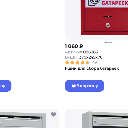
1 060 ₽
Артикул:
086083
ВxШxГ:
370x245x70
4.6
Ящик для сбора батареек
ину
В корзину