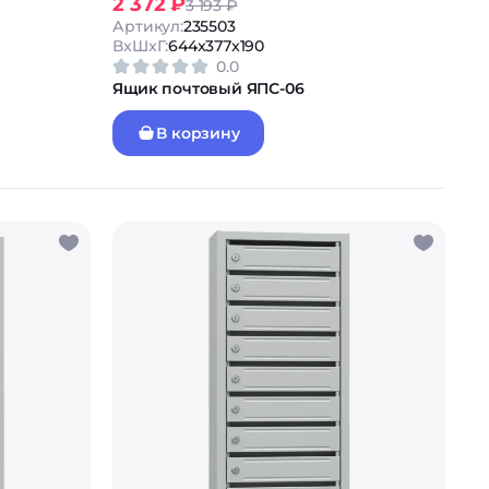
2 372 ₽
3 193 ₽
Артикул:
235503
ВxШxГ:
644x377x190
0.0
Ящик почтовый ЯПС-06
В корзину