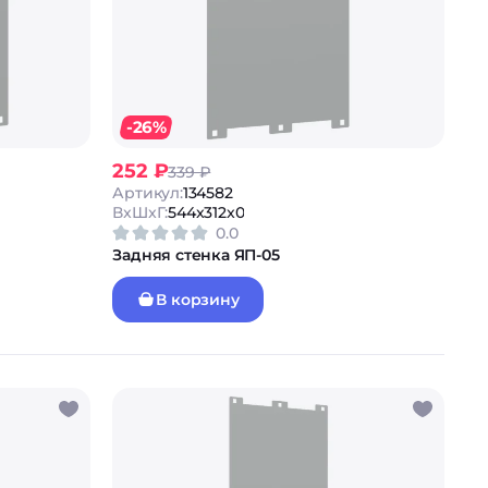
-26%
252 ₽
339 ₽
Артикул:
134582
ВxШxГ:
544x312x0
0.0
Задняя стенка ЯП-05
В корзину