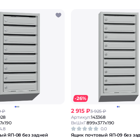
-26%
2 915 ₽
9 ₽
3 925 ₽
028
Артикул:
143368
7x190
ВxШxГ:
899x377x190
4.8
0.0
ый ЯП-08 без задней
Ящик почтовый ЯП-09 без за