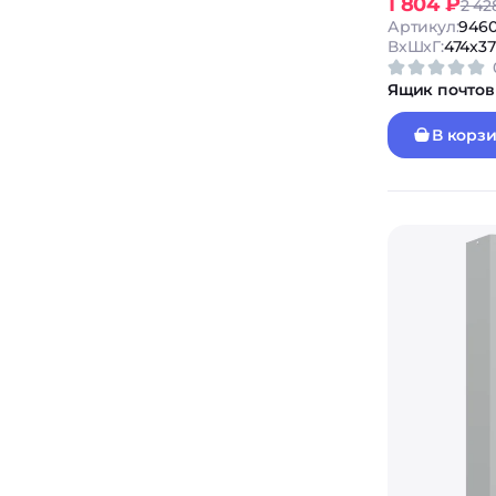
1 804 ₽
2 42
Артикул:
9460
ВxШxГ:
474x37
Ящик почтов
В корз