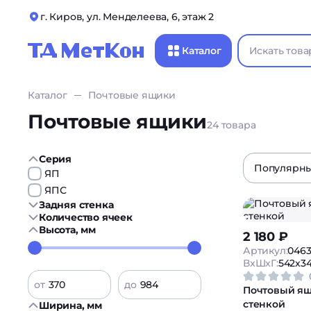
г. Киров, ул. Менделеева, 6, этаж 2
Каталог
Каталог
Почтовые ящики
Почтовые ящики
24 товара
Серия
Популярн
ЯП
ЯПС
Задняя стенка
Количество ячеек
Высота, мм
2 180 ₽
Артикул:
046
ВxШxГ:
542x3
от
до
Почтовый ящ
стенкой
Ширина, мм