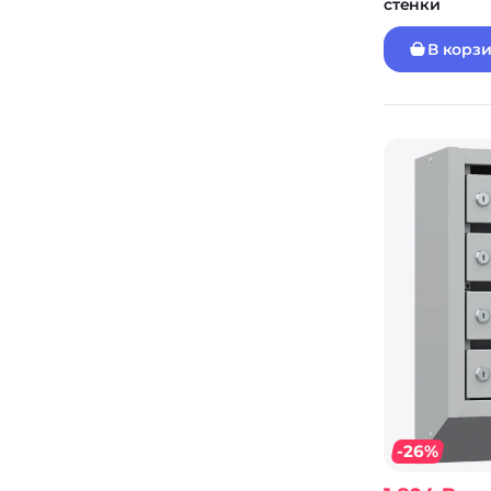
стенки
В корз
-26%