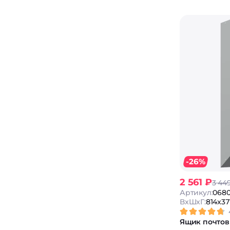
-26%
2 561 ₽
3 44
Артикул:
068
ВxШxГ:
814x37
Ящик почтов