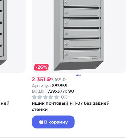
-26%
2 351 ₽
3 165 ₽
Артикул:
683855
ВxШxГ:
729x377x190
0.0
дней
Ящик почтовый ЯП-07 без задней
стенки
В корзину