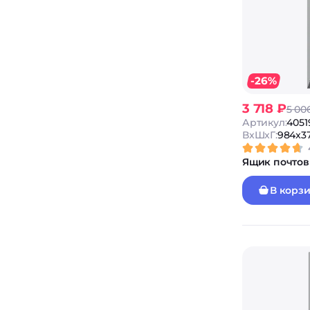
-26%
3 718 ₽
5 00
Артикул:
4051
ВxШxГ:
984x3
Ящик почтов
В корз