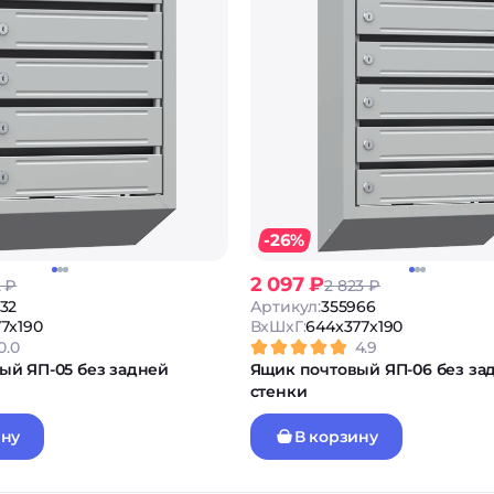
-26%
2 097 ₽
2 ₽
2 823 ₽
32
Артикул:
355966
7x190
ВxШxГ:
644x377x190
0.0
4.9
ый ЯП-05 без задней
Ящик почтовый ЯП-06 без за
стенки
ину
В корзину