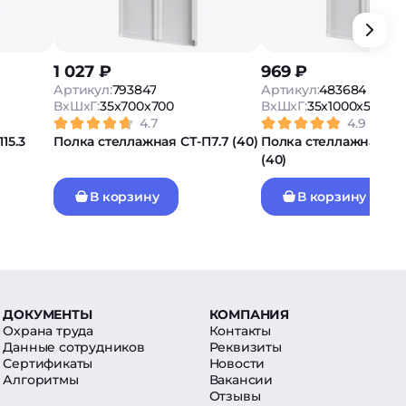
1 027 ₽
969 ₽
Артикул:
793847
Артикул:
483684
ВxШxГ:
35x700x700
ВxШxГ:
35x1000x500
4.7
4.9
15.3
Полка стеллажная СТ-П7.7 (40)
Полка стеллажная СТ-
(40)
В корзину
В корзину
ДОКУМЕНТЫ
КОМПАНИЯ
Охрана труда
Контакты
Данные сотрудников
Реквизиты
Сертификаты
Новости
Алгоритмы
Вакансии
Отзывы