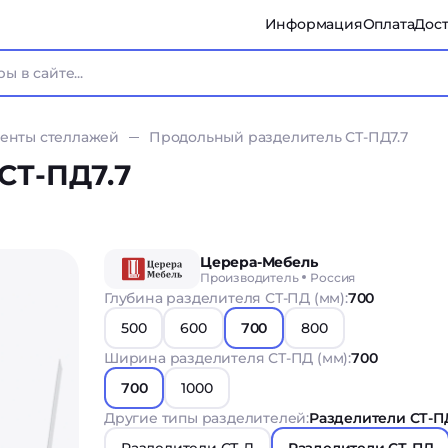
Информация
Оплата
Дост
енты стеллажей
Продольный разделитель СТ-ПД7.7
СТ-ПД7.7
Церера-Мебель
Производитель
Россия
Глубина разделителя СТ-ПД (мм):
700
500
600
700
800
Ширина разделителя СТ-ПД (мм):
700
700
1000
Другие типы разделителей:
Разделители СТ-П