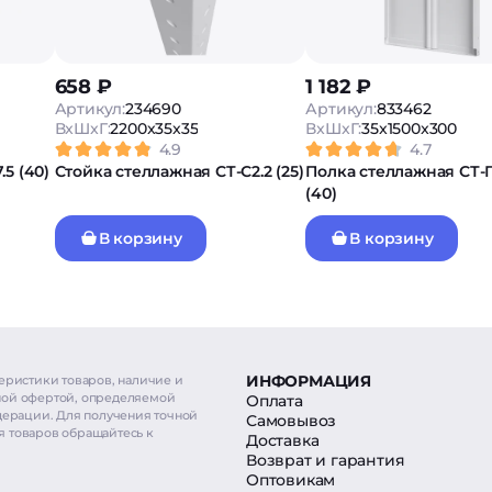
658 ₽
1 182 ₽
Артикул:
234690
Артикул:
833462
ВxШxГ:
2200x35x35
ВxШxГ:
35x1500x300
4.9
4.7
5 (40)
Стойка стеллажная СТ-С2.2 (25)
Полка стеллажная СТ-П
(40)
В корзину
В корзину
ИНФОРМАЦИЯ
еристики товаров, наличие и
ной офертой, определяемой
Оплата
дерации. Для получения точной
Самовывоз
 товаров обращайтесь к
Доставка
Возврат и гарантия
Оптовикам