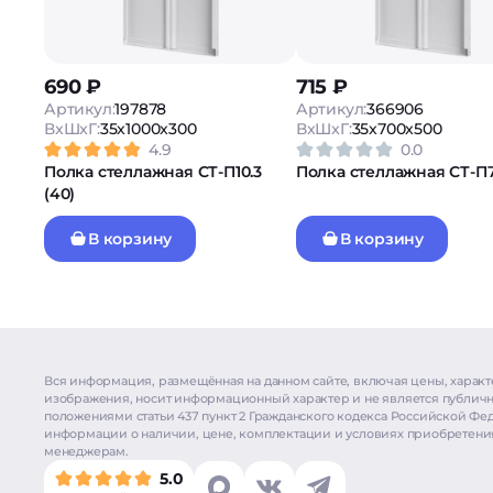
690 ₽
715 ₽
Артикул:
197878
Артикул:
366906
ВxШxГ:
35x1000x300
ВxШxГ:
35x700x500
4.9
0.0
Полка стеллажная СТ-П10.3
Полка стеллажная СТ-П7.
(40)
В корзину
В корзину
Вся информация, размещённая на данном сайте, включая цены, характ
изображения, носит информационный характер и не является публич
положениями статьи 437 пункт 2 Гражданского кодекса Российской Фе
информации о наличии, цене, комплектации и условиях приобретения
менеджерам.
5.0