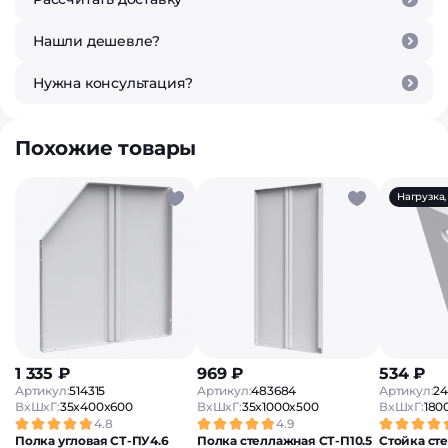
Нашли дешевле?
Нужна консультация?
Похожие товары
Нагрузка, 
1 335 ₽
969 ₽
534 ₽
Артикул:
514315
Артикул:
483684
Артикул:
24
ВxШxГ:
35x400x600
ВxШxГ:
35x1000x500
ВxШxГ:
180
4.8
4.9
Полка угловая СТ-ПУ4.6
Полка стеллажная СТ-П10.5
Стойка ст