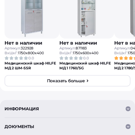
Нет в наличии
Нет в наличии
Нет в н
Артикул:
322928
Артикул:
871183
Артикул:
04
ВxШxГ:
1750x800x400
ВxШxГ:
1750x600x400
ВxШxГ:
175
0.0
0.0
Медицинский шкаф HILFE
Медицинский шкаф HILFE
Медицинс
МД 2 ШМ-SSR
МД 1 1760/SG
МД 2 1780/
Показать больше
ИНФОРМАЦИЯ
ДОКУМЕНТЫ