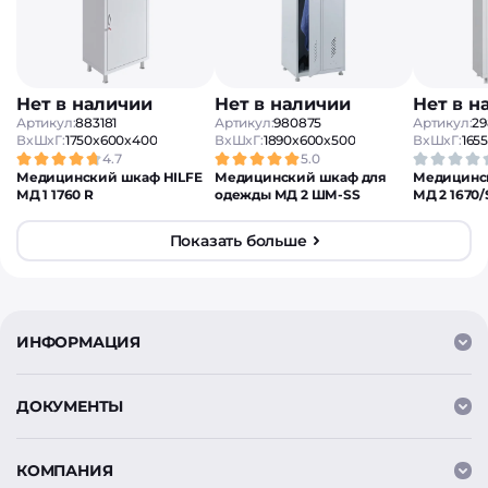
Нет в наличии
Нет в наличии
Нет в н
Артикул:
883181
Артикул:
980875
Артикул:
29
ВxШxГ:
1750x600x400
ВxШxГ:
1890x600x500
ВxШxГ:
165
4.7
5.0
Медицинский шкаф HILFE
Медицинский шкаф для
Медицинс
МД 1 1760 R
одежды МД 2 ШМ-SS
МД 2 1670/
Показать больше
ИНФОРМАЦИЯ
ДОКУМЕНТЫ
КОМПАНИЯ