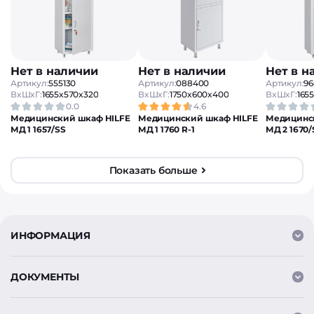
Нет в наличии
Нет в наличии
Нет в н
Артикул:
555130
Артикул:
088400
Артикул:
96
ВxШxГ:
1655x570x320
ВxШxГ:
1750x600x400
ВxШxГ:
165
0.0
4.6
Медицинский шкаф HILFE
Медицинский шкаф HILFE
Медицинс
МД 1 1657/SS
МД 1 1760 R-1
МД 2 1670/
Показать больше
ИНФОРМАЦИЯ
ДОКУМЕНТЫ