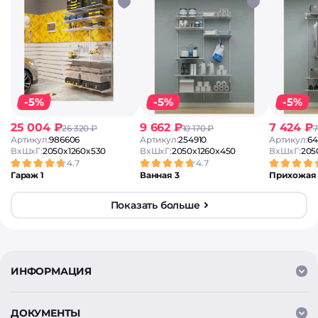
-5%
-5%
-5%
25 004 ₽
9 662 ₽
7 424 ₽
26 320 ₽
10 170 ₽
7
Артикул:
986606
Артикул:
254910
Артикул:
64
ВxШxГ:
2050x1260x530
ВxШxГ:
2050x1260x450
ВxШxГ:
205
4.7
4.7
Гараж 1
Ванная 3
Прихожая
Показать больше
ИНФОРМАЦИЯ
ДОКУМЕНТЫ