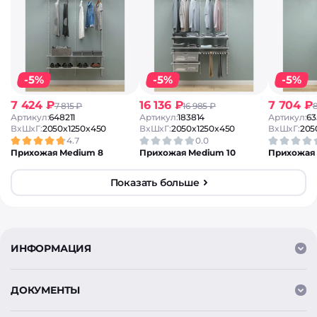
-5%
-5%
-5%
7 424 ₽
16 136 ₽
7 704 ₽
7 815 ₽
16 985 ₽
8
Артикул:
648211
Артикул:
183814
Артикул:
6
ВxШxГ:
2050x1250x450
ВxШxГ:
2050x1250x450
ВxШxГ:
205
4.7
0.0
Прихожая Medium 8
Прихожая Medium 10
Прихожая 
Показать больше
ИНФОРМАЦИЯ
ДОКУМЕНТЫ