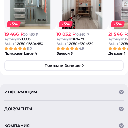
-5%
-5%
-5%
19 466 ₽
10 032 ₽
21 546 ₽
20 490 ₽
10 560 ₽
Артикул:
219993
Артикул:
869439
Артикул:
95
ВxШxГ:
2050x1850x450
ВxШxГ:
2050x930x530
ВxШxГ:
205
5.0
4.9
Прихожая Large 4
Балкон 3
Детская 1
Показать больше
ИНФОРМАЦИЯ
ДОКУМЕНТЫ
КОМПАНИЯ