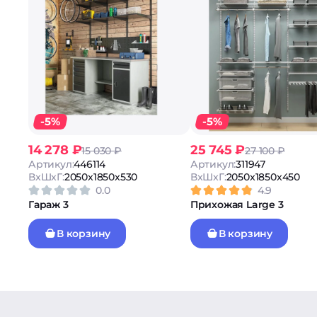
-5%
-5%
14 278 ₽
25 745 ₽
15 030 ₽
27 100 ₽
Артикул:
446114
Артикул:
311947
ВxШxГ:
2050x1850x530
ВxШxГ:
2050x1850x450
0.0
4.9
Гараж 3
Прихожая Large 3
В корзину
В корзину