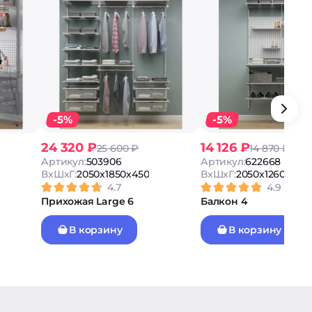
-5%
-5%
24 320 ₽
14 126 ₽
25 600 ₽
14 870 ₽
Артикул:
503906
Артикул:
622668
ВxШxГ:
2050x1850x450
ВxШxГ:
2050x1260x530
4.7
4.9
Прихожая Large 6
Балкон 4
В корзину
В корзину