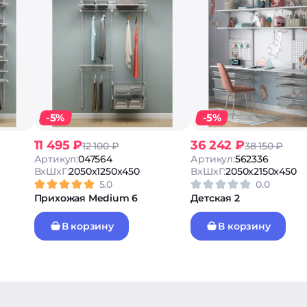
-5%
-5%
11 495 ₽
36 242 ₽
12 100 ₽
38 150 ₽
Артикул:
047564
Артикул:
562336
ВxШxГ:
2050x1250x450
ВxШxГ:
2050x2150x450
5.0
0.0
Прихожая Medium 6
Детская 2
В корзину
В корзину