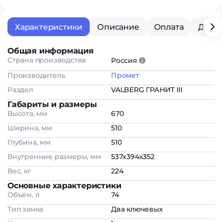
Характеристики
Описание
Оплата
Дост
Общая информация
Страна производства
Россия
Производитель
Промет
Раздел
VALBERG ГРАНИТ III
Габариты и размеры
Высота, мм
670
Ширина, мм
510
Глубина, мм
510
Внутренние размеры, мм
537x394x352
Вес, кг
224
Основные характеристики
Объём, л
74
Тип замка
Два ключевых