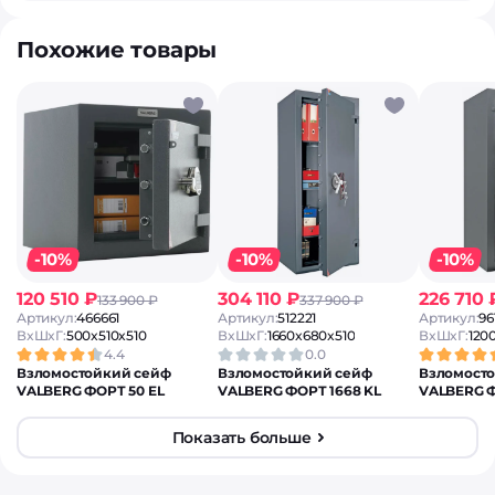
Похожие товары
-10%
-10%
-10%
120 510 ₽
304 110 ₽
226 710 
133 900 ₽
337 900 ₽
Артикул:
466661
Артикул:
512221
Артикул:
96
ВxШxГ:
500x510x510
ВxШxГ:
1660x680x510
ВxШxГ:
120
4.4
0.0
Взломостойкий сейф
Взломостойкий сейф
Взломост
VALBERG ФОРТ 50 EL
VALBERG ФОРТ 1668 KL
VALBERG Ф
Показать больше