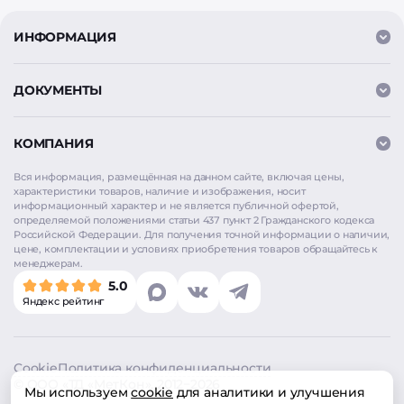
ИНФОРМАЦИЯ
ДОКУМЕНТЫ
КОМПАНИЯ
Вся информация, размещённая на данном сайте, включая цены,
характеристики товаров, наличие и изображения, носит
информационный характер и не является публичной офертой,
определяемой положениями статьи 437 пункт 2 Гражданского кодекса
Российской Федерации. Для получения точной информации о наличии,
цене, комплектации и условиях приобретения товаров обращайтесь к
Мы используем
cookie
для аналитики и улучшения
менеджерам.
работы сайта. Продолжая использовать сайт, вы
5.0
соглашаетесь на использование cookie. Нажимая
Яндекс рейтинг
«Согласен», вы также даёте согласие на обработку
персональных данных в соответствии с
Политикой
конфиденциальности
.
Cookie
Политика конфиденциальности
Согласен
©
ООО «ТД «МетКон»
, 2012−2026