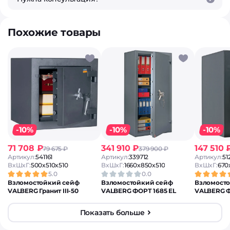
Похожие товары
-10%
-10%
-10%
71 708 ₽
341 910 ₽
147 510 
79 675 ₽
379 900 ₽
Артикул:
541161
Артикул:
339712
Артикул:
51
ВxШxГ:
500x510x510
ВxШxГ:
1660x850x510
ВxШxГ:
670
5.0
0.0
Взломостойкий сейф
Взломостойкий сейф
Взломост
VALBERG Гранит III-50
VALBERG ФОРТ 1685 EL
VALBERG Ф
Показать больше