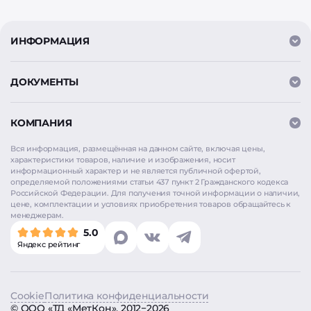
ИНФОРМАЦИЯ
ДОКУМЕНТЫ
КОМПАНИЯ
Вся информация, размещённая на данном сайте, включая цены,
характеристики товаров, наличие и изображения, носит
информационный характер и не является публичной офертой,
определяемой положениями статьи 437 пункт 2 Гражданского кодекса
Российской Федерации. Для получения точной информации о наличии,
цене, комплектации и условиях приобретения товаров обращайтесь к
менеджерам.
Мы используем
cookie
для аналитики и улучшения
5.0
работы сайта. Продолжая использовать сайт, вы
Яндекс рейтинг
соглашаетесь на использование cookie. Нажимая
«Согласен», вы также даёте согласие на обработку
персональных данных в соответствии с
Политикой
конфиденциальности
.
Cookie
Политика конфиденциальности
©
ООО «ТД «МетКон»
, 2012−2026