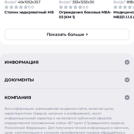
ВxШxГ:
40x1052x357
ВxШxГ:
353x1253x30
ВxШxГ:
895
0.0
0.0
Столик надкроватный МВ
Ограждения боковые MBA-
Медицинск
03 (КМ 1)
MB221.1.1.5
Показать больше
ИНФОРМАЦИЯ
ДОКУМЕНТЫ
КОМПАНИЯ
Вся информация, размещённая на данном сайте, включая цены,
характеристики товаров, наличие и изображения, носит
информационный характер и не является публичной офертой,
определяемой положениями статьи 437 пункт 2 Гражданского кодекса
Российской Федерации. Для получения точной информации о наличии,
цене, комплектации и условиях приобретения товаров обращайтесь к