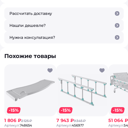
Рассчитать доставку
Нашли дешевле?
Нужна консультация?
Похожие товары
-15%
-15%
-15%
1 806 ₽
7 943 ₽
51 064 ₽
2 125 ₽
9 345 ₽
Артикул:
748654
Артикул:
456977
Артикул:
54