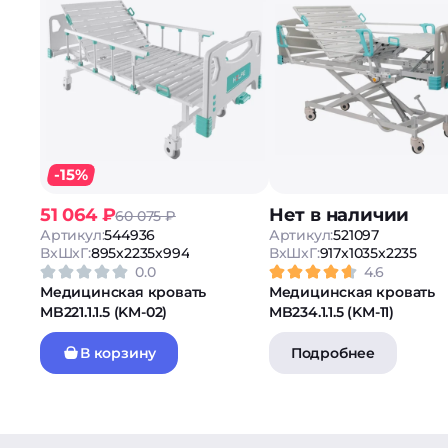
-15%
51 064 ₽
Нет в наличии
60 075 ₽
Артикул:
544936
Артикул:
521097
ВxШxГ:
895x2235x994
ВxШxГ:
917x1035x2235
0.0
4.6
Медицинская кровать
Медицинская кровать
MB221.1.1.5 (KM-02)
MB234.1.1.5 (KM-11)
В корзину
Подробнее