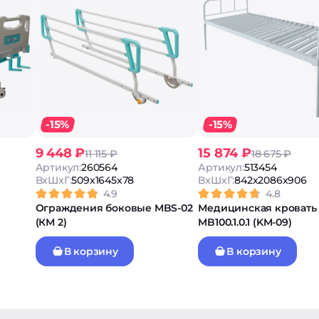
-15%
-15%
9 448 ₽
15 874 ₽
11 115 ₽
18 675 ₽
Артикул:
260564
Артикул:
513454
ВxШxГ:
509x1645x78
ВxШxГ:
842x2086x906
4.9
4.8
Ограждения боковые MBS-02
Медицинская кровать
(КМ 2)
MB100.1.0.1 (KM-09)
В корзину
В корзину