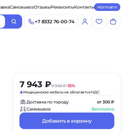
авка
Самовывоз
Отзывы
Реквизиты
Контакты
Hörmann
+7 8332 76-00-74
7 943 ₽
9 345 ₽
-15%
Медицинская мебель не облагается НДС
Доставка по городу
от 300 ₽
Самовывоз
бесплатно
Добавить в корзину