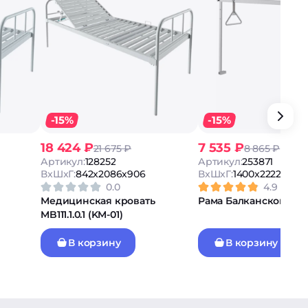
-15%
-15%
18 424 ₽
7 535 ₽
21 675 ₽
8 865 ₽
Артикул:
128252
Артикул:
253871
ВxШxГ:
842x2086x906
ВxШxГ:
1400x2222x100
0.0
4.9
Медицинская кровать
Рама Балканского К
MB111.1.0.1 (KM-01)
В корзину
В корзину