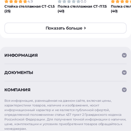
4.9
0.0
Стойка стеллажная СТ-С1.5
Полка стеллажная СТ-П7.5
Полка сте
(25)
(40)
(40)
Показать больше
ИНФОРМАЦИЯ
ДОКУМЕНТЫ
КОМПАНИЯ
Вся информация, размещённая на данном сайте, включая цены,
характеристики товаров, наличие и изображения, носит
информационный характер и не является публичной офертой,
определяемой положениями статьи 437 пункт 2 Гражданского кодекса
Российской Федерации. Для получения точной информации о наличии,
цене, комплектации и условиях приобретения товаров обращайтесь к
Мы используем
cookie
для аналитики и улучшения
менеджерам.