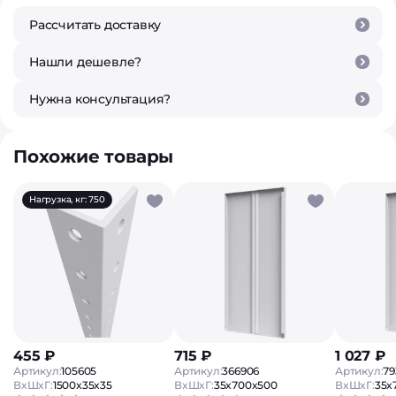
Рассчитать доставку
Нашли дешевле?
Нужна консультация?
Похожие товары
Нагрузка, кг: 750
455 ₽
715 ₽
1 027 ₽
Артикул:
105605
Артикул:
366906
Артикул:
79
ВxШxГ:
1500x35x35
ВxШxГ:
35x700x500
ВxШxГ:
35x