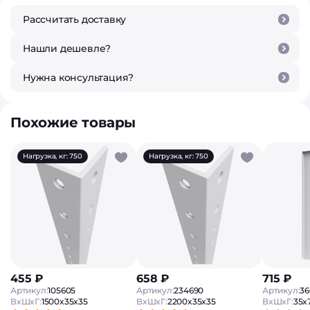
Рассчитать доставку
Нашли дешевле?
Нужна консультация?
Похожие товары
Нагрузка, кг: 750
Нагрузка, кг: 750
455 ₽
658 ₽
715 ₽
Артикул:
105605
Артикул:
234690
Артикул:
36
ВxШxГ:
1500x35x35
ВxШxГ:
2200x35x35
ВxШxГ:
35x