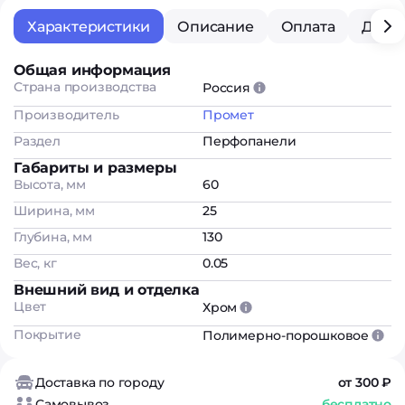
Характеристики
Описание
Оплата
Дост
Общая информация
Страна производства
Россия
Производитель
Промет
Раздел
Перфопанели
Габариты и размеры
Высота, мм
60
Ширина, мм
25
Глубина, мм
130
Вес, кг
0.05
Внешний вид и отделка
Цвет
Хром
Покрытие
Полимерно-порошковое
Доставка по городу
от 300 ₽
Самовывоз
бесплатно