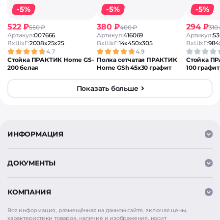
-5%
-5%
-5%
522 ₽
380 ₽
294 ₽
550 ₽
400 ₽
310
Артикул:
007666
Артикул:
416069
Артикул:
53
ВxШxГ:
2008x25x25
ВxШxГ:
14x450x305
ВxШxГ:
984
4.7
4.9
Стойка ПРАКТИК Home GS-
Полка сетчатая ПРАКТИК
Стойка П
200 белая
Home GSh 45х30 графит
100 графит
Показать больше
ИНФОРМАЦИЯ
ДОКУМЕНТЫ
КОМПАНИЯ
Вся информация, размещённая на данном сайте, включая цены,
характеристики товаров, наличие и изображения, носит