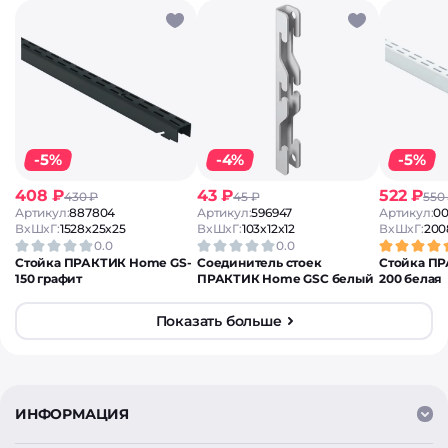
-5%
-4%
-5%
408 ₽
43 ₽
522 ₽
430 ₽
45 ₽
550
Артикул:
887804
Артикул:
596947
Артикул:
00
ВxШxГ:
1528x25x25
ВxШxГ:
103x12x12
ВxШxГ:
200
0.0
0.0
Стойка ПРАКТИК Home GS-
Соединитель стоек
Стойка П
150 графит
ПРАКТИК Home GSC белый
200 белая
Показать больше
ИНФОРМАЦИЯ