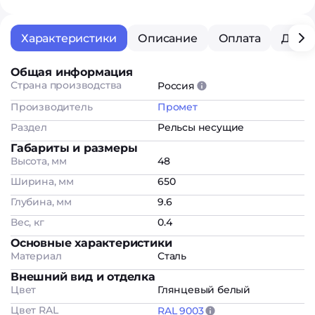
Характеристики
Описание
Оплата
Дост
Общая информация
Страна производства
Россия
Производитель
Промет
Раздел
Рельсы несущие
Габариты и размеры
Высота, мм
48
Ширина, мм
650
Глубина, мм
9.6
Вес, кг
0.4
Основные характеристики
Материал
Сталь
Внешний вид и отделка
Цвет
Глянцевый белый
Цвет RAL
RAL 9003