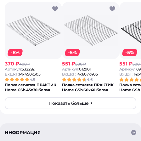
-8%
-5%
-5%
370 ₽
551 ₽
551 ₽
400 ₽
580 ₽
580
Артикул:
532292
Артикул:
012901
Артикул:
69
ВxШxГ:
14x450x305
ВxШxГ:
14x607x405
ВxШxГ:
14x
4.9
4.6
Полка сетчатая ПРАКТИК
Полка сетчатая ПРАКТИК
Полка сет
Home GSh 45х30 белая
Home GSh 60х40 белая
Home GSh 
Показать больше
ИНФОРМАЦИЯ