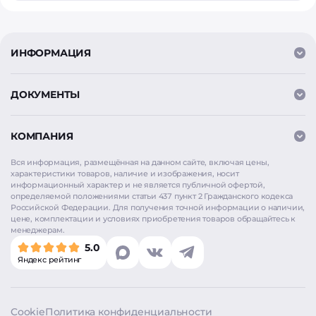
ИНФОРМАЦИЯ
ДОКУМЕНТЫ
КОМПАНИЯ
Вся информация, размещённая на данном сайте, включая цены,
характеристики товаров, наличие и изображения, носит
информационный характер и не является публичной офертой,
определяемой положениями статьи 437 пункт 2 Гражданского кодекса
Российской Федерации. Для получения точной информации о наличии,
цене, комплектации и условиях приобретения товаров обращайтесь к
Мы используем
cookie
для аналитики и улучшения
менеджерам.
работы сайта. Продолжая использовать сайт, вы
5.0
соглашаетесь на использование cookie. Нажимая
Яндекс рейтинг
«Согласен», вы также даёте согласие на обработку
персональных данных в соответствии с
Политикой
конфиденциальности
.
Cookie
Политика конфиденциальности