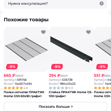
Нужна консультация?
Похожие товары
-5%
-5%
-5%
665 ₽
294 ₽
551 ₽
700 ₽
310 ₽
580
Артикул:
591746
Артикул:
536738
Артикул:
44
ВxШxГ:
14x607x494
ВxШxГ:
984x25x25
ВxШxГ:
14x
4.8
0.0
Полка сетчатая ПРАКТИК
Стойка ПРАКТИК Home GS-
Полка сет
Home GSh 60х50 графит
100 графит
Home GSh 
Показать больше