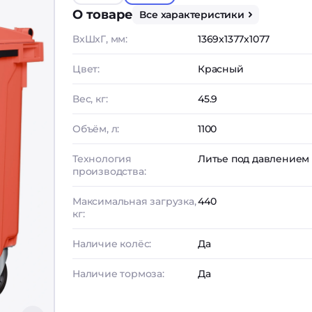
О товаре
Все характеристики
ВxШxГ, мм:
1369x1377x1077
Цвет:
Красный
Вес, кг:
45.9
Объём, л:
1100
Технология
Литье под давлением
производства:
Максимальная загрузка,
440
кг:
Наличие колёс:
Да
Наличие тормоза:
Да