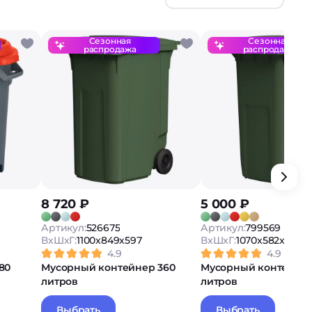
Сезонная
Сезонная
распродажа
распродажа
8 720 ₽
5 000 ₽
Артикул:
526675
Артикул:
799569
ВxШxГ:
1100x849x597
ВxШxГ:
1070x582x721
4.9
4.9
80
Мусорный контейнер 360
Мусорный контейнер
литров
литров
Выбрать
Выбрать