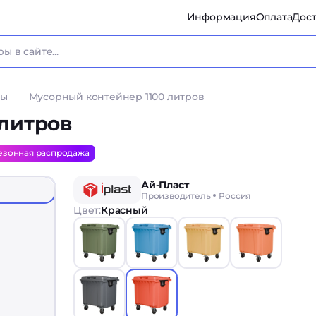
Информация
Оплата
Дост
ры
Мусорный контейнер 1100 литров
литров
езонная распродажа
Ай-Пласт
Производитель
Россия
Цвет:
Красный