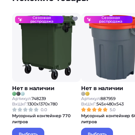
Сезонная
Сезонная
распродажа
распродажа
Нет в наличии
Нет в наличии
Артикул:
748239
Артикул:
887959
ВxШxГ:
1300x1370x780
ВxШxГ:
545x480x543
0.0
5.0
Мусорный контейнер 770
Мусорный контейнер 6
литров
литров
Выбрать
Выбрать