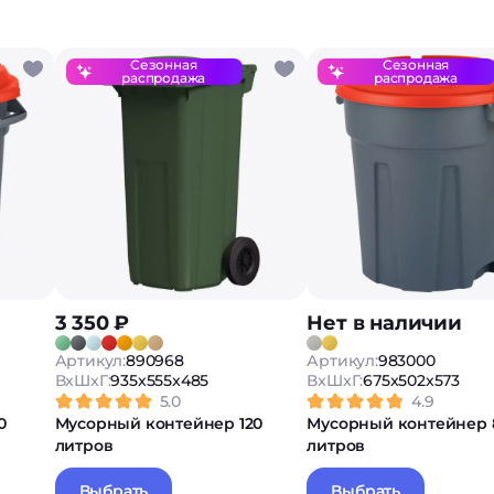
Сезонная
Сезонная
распродажа
распродажа
3 350 ₽
Нет в наличии
Артикул:
890968
Артикул:
983000
ВxШxГ:
935x555x485
ВxШxГ:
675x502x573
5.0
4.9
0
Мусорный контейнер 120
Мусорный контейнер 
литров
литров
Выбрать
Выбрать