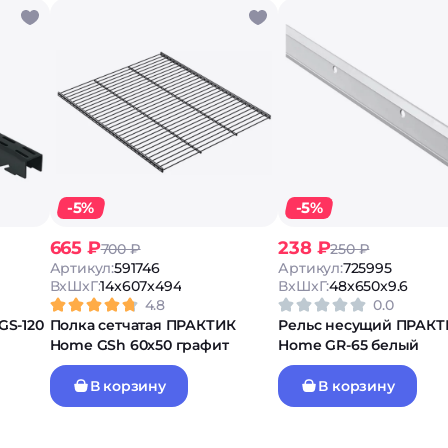
-5%
-5%
665 ₽
238 ₽
700 ₽
250 ₽
Артикул:
591746
Артикул:
725995
ВxШxГ:
14x607x494
ВxШxГ:
48x650x9.6
4.8
0.0
GS-120
Полка сетчатая ПРАКТИК
Рельс несущий ПРАК
Home GSh 60х50 графит
Home GR-65 белый
В корзину
В корзину