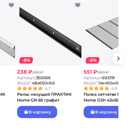
-5%
-5%
238 ₽
551 ₽
250 ₽
580 ₽
Артикул:
350066
Артикул:
693191
ВxШxГ:
48x650x9.6
ВxШxГ:
14x450x494
4.7
4.9
ТИК
Рельс несущий ПРАКТИК
Полка сетчатая ПРА
Home GR-65 графит
Home GSh 45х50 гра
В корзину
В корзину