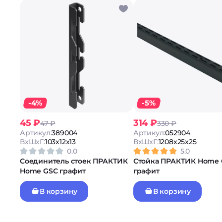
-4%
-5%
45 ₽
314 ₽
47 ₽
330 ₽
Артикул:
389004
Артикул:
052904
ВxШxГ:
103x12x13
ВxШxГ:
1208x25x25
0.0
5.0
Соединитель стоек ПРАКТИК
Стойка ПРАКТИК Home 
Home GSC графит
графит
В корзину
В корзину