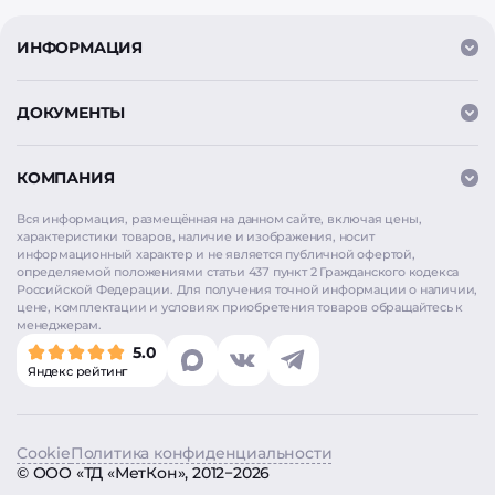
ИНФОРМАЦИЯ
ДОКУМЕНТЫ
КОМПАНИЯ
Вся информация, размещённая на данном сайте, включая цены,
характеристики товаров, наличие и изображения, носит
информационный характер и не является публичной офертой,
определяемой положениями статьи 437 пункт 2 Гражданского кодекса
Российской Федерации. Для получения точной информации о наличии,
цене, комплектации и условиях приобретения товаров обращайтесь к
Мы используем
cookie
для аналитики и улучшения
менеджерам.
работы сайта. Продолжая использовать сайт, вы
5.0
соглашаетесь на использование cookie. Нажимая
Яндекс рейтинг
«Согласен», вы также даёте согласие на обработку
персональных данных в соответствии с
Политикой
конфиденциальности
.
Cookie
Политика конфиденциальности
Согласен
©
ООО «ТД «МетКон»
, 2012−2026