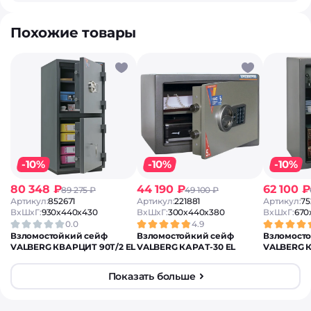
Похожие товары
-10%
-10%
-10%
80 348 ₽
44 190 ₽
62 100 ₽
89 275 ₽
49 100 ₽
Артикул:
852671
Артикул:
221881
Артикул:
75
ВxШxГ:
930x440x430
ВxШxГ:
300x440x380
ВxШxГ:
670
0.0
4.9
Взломостойкий сейф
Взломостойкий сейф
Взломост
VALBERG КВАРЦИТ 90Т/2 EL
VALBERG КАРАТ-30 EL
VALBERG 
Показать больше