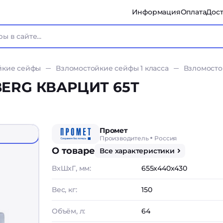
Информация
Оплата
Дост
йкие сейфы
Взломостойкие сейфы 1 класса
Взломосто
BERG КВАРЦИТ 65Т
Промет
Производитель
Россия
О товаре
Все характеристики
ВxШxГ, мм:
655x440x430
Вес, кг:
150
Объём, л:
64