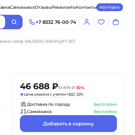
авка
Самовывоз
Отзывы
Реквизиты
Контакты
Hörmann
+7 8332 76-00-74
йкий сейф VALBERG КВАРЦИТ 65Т
46 688 ₽
51 875 ₽
-10%
Цена указана с учетом НДС 22%
Доставка по городу
бесплатно
Самовывоз
бесплатно
Добавить в корзину