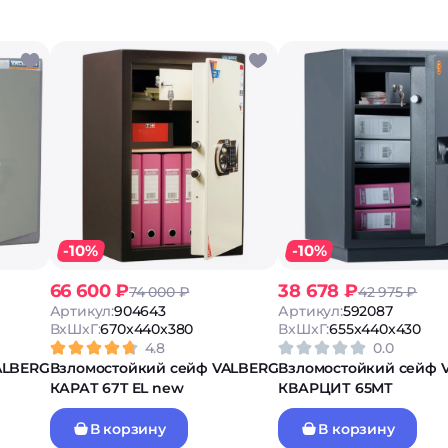
-10%
-10%
66 600 ₽
38 678 ₽
74 000 ₽
42 975 ₽
Артикул:
904643
Артикул:
592087
ВxШxГ:
670x440x380
ВxШxГ:
655x440x430
4.8
0.0
ALBERG
Взломостойкий сейф VALBERG
Взломостойкий сейф 
КАРАТ 67T EL new
КВАРЦИТ 65МТ
В корзину
В корзину