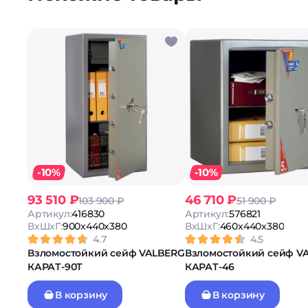
-10%
-10%
93 510 ₽
46 710 ₽
103 900 ₽
51 900 ₽
Артикул:
416830
Артикул:
576821
ВxШxГ:
900x440x380
ВxШxГ:
460x440x380
4.7
4.5
Взломостойкий сейф VALBERG
Взломостойкий сейф V
КАРАТ-90Т
КАРАТ-46
В корзину
В корзину