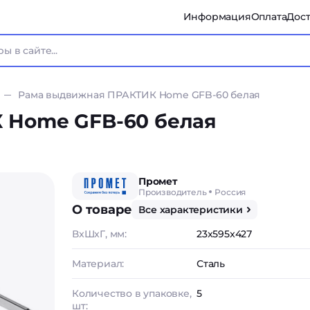
Информация
Оплата
Дост
Рама выдвижная ПРАКТИК Home GFB-60 белая
 Home GFB-60 белая
Промет
Производитель
Россия
О товаре
Все характеристики
ВxШxГ, мм:
23x595x427
Материал:
Сталь
Количество в упаковке,
5
шт: