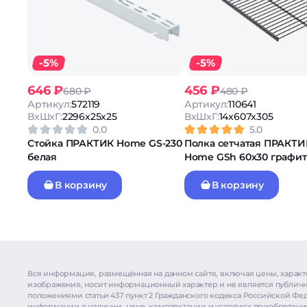
-5%
-5%
646 ₽
456 ₽
680 ₽
480 ₽
Артикул:
572119
Артикул:
110641
ВxШxГ:
2296x25x25
ВxШxГ:
14x607x305
0.0
5.0
Стойка ПРАКТИК Home GS-230
Полка сетчатая ПРАКТИ
белая
Home GSh 60х30 графит
В корзину
В корзину
Вся информация, размещённая на данном сайте, включая цены, характ
изображения, носит информационный характер и не является публич
положениями статьи 437 пункт 2 Гражданского кодекса Российской Фе
информации о наличии, цене, комплектации и условиях приобретения