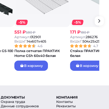
-5%
-5%
551 ₽
171 ₽
580 ₽
180 ₽
Артикул:
012901
Артикул:
286276
ВxШxГ:
14x607x405
ВxШxГ:
504x25x25
4.6
4.7
 GS-100
Полка сетчатая ПРАКТИК
Стойка ПРАКТИК Hom
Home GSh 60х40 белая
белая
В корзину
В корзину
ДОКУМЕНТЫ
КОМПАНИЯ
Охрана труда
Контакты
Данные сотрудников
Реквизиты