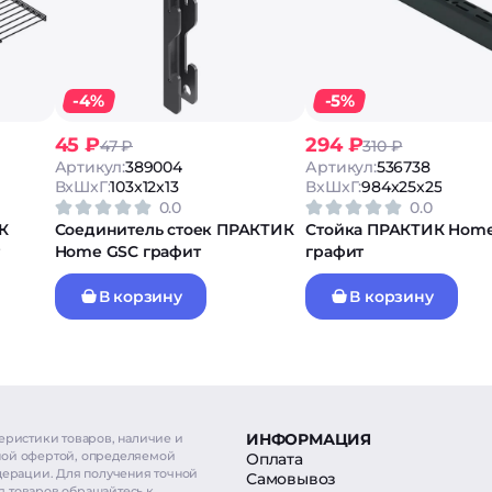
-4%
-5%
45 ₽
294 ₽
47 ₽
310 ₽
Артикул:
389004
Артикул:
536738
ВxШxГ:
103x12x13
ВxШxГ:
984x25x25
0.0
0.0
К
Соединитель стоек ПРАКТИК
Стойка ПРАКТИК Home
Home GSC графит
графит
В корзину
В корзину
ИНФОРМАЦИЯ
еристики товаров, наличие и
ной офертой, определяемой
Оплата
дерации. Для получения точной
Самовывоз
 товаров обращайтесь к