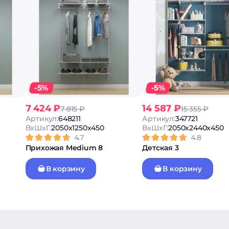
-5%
-5%
7 424 ₽
14 587 ₽
7 815 ₽
15 355 ₽
Артикул:
648211
Артикул:
347721
ВxШxГ:
2050x1250x450
ВxШxГ:
2050x2440x450
4.7
4.8
Прихожая Medium 8
Детская 3
В корзину
В корзину