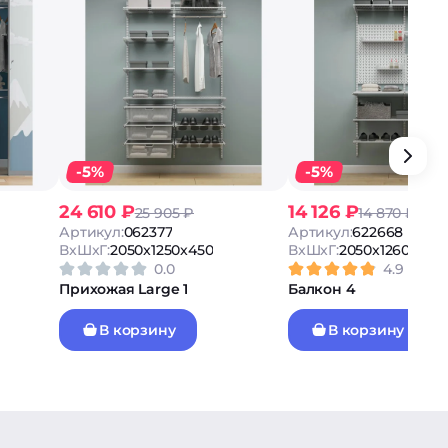
-5%
-5%
24 610 ₽
14 126 ₽
25 905 ₽
14 870 ₽
Артикул:
062377
Артикул:
622668
ВxШxГ:
2050x1250x450
ВxШxГ:
2050x1260x530
0.0
4.9
Прихожая Large 1
Балкон 4
В корзину
В корзину