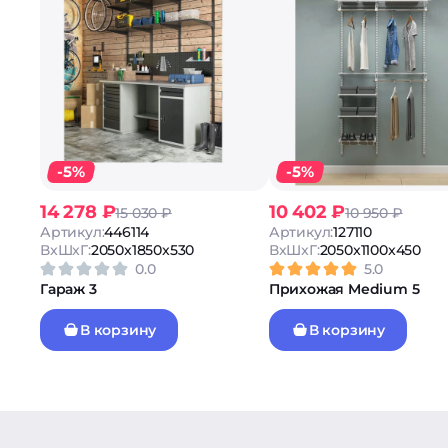
-5%
-5%
14 278 ₽
10 402 ₽
15 030 ₽
10 950 ₽
Артикул:
446114
Артикул:
127110
ВxШxГ:
2050x1850x530
ВxШxГ:
2050x1100x450
0.0
5.0
Гараж 3
Прихожая Medium 5
В корзину
В корзину