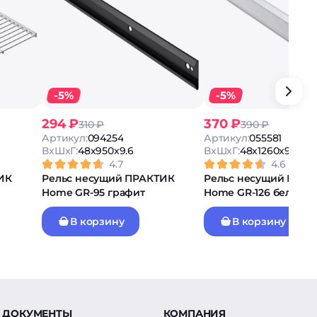
-5%
-5%
294 ₽
370 ₽
310 ₽
390 ₽
Артикул:
094254
Артикул:
055581
ВxШxГ:
48x950x9.6
ВxШxГ:
48x1260x9.6
4.7
4.6
ТИК
Рельс несущий ПРАКТИК
Рельс несущий ПРА
Home GR-95 графит
Home GR-126 белый
В корзину
В корзину
ДОКУМЕНТЫ
КОМПАНИЯ