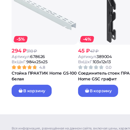
-5%
-4%
294 ₽
45 ₽
310 ₽
47 ₽
Артикул:
678626
Артикул:
389004
ВxШxГ:
984x25x25
ВxШxГ:
103x12x13
4.8
0.0
Стойка ПРАКТИК Home GS-100
Соединитель стоек ПР
белая
Home GSC графит
В корзину
В корзину
Вся информация, размещённая на данном сайте, включая цены, характ