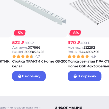
-5%
-8%
522 ₽
370 ₽
550 ₽
400 ₽
Артикул:
007666
Артикул:
532292
ВxШxГ:
2008x25x25
ВxШxГ:
14x450x305
4.7
4.9
АКТИК
Стойка ПРАКТИК Home GS-200
Полка сетчатая ПРАК
белая
Home GSh 45х30 белая
В корзину
В корзину
ИНФОРМАЦИЯ
еристики товаров, наличие и