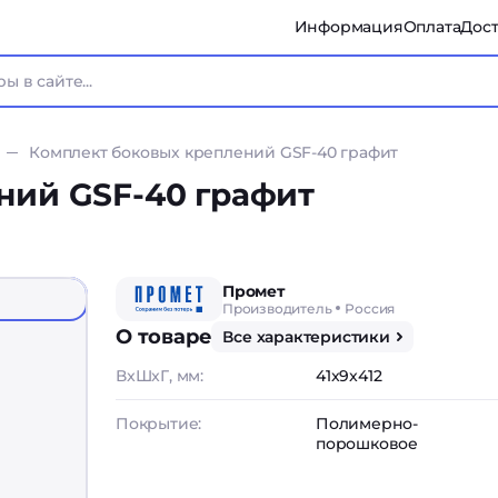
Информация
Оплата
Дост
Комплект боковых креплений GSF-40 графит
ний GSF-40 графит
Промет
Производитель
Россия
О товаре
Все характеристики
ВxШxГ, мм:
41x9x412
Покрытие:
Полимерно-
порошковое