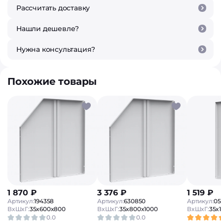
Рассчитать доставку
Нашли дешевле?
Нужна консультация?
Похожие товары
1 870 ₽
3 376 ₽
1 519 ₽
Артикул:
194358
Артикул:
630850
Артикул:
0
ВxШxГ:
35x600x800
ВxШxГ:
35x800x1000
ВxШxГ:
35x
0.0
0.0