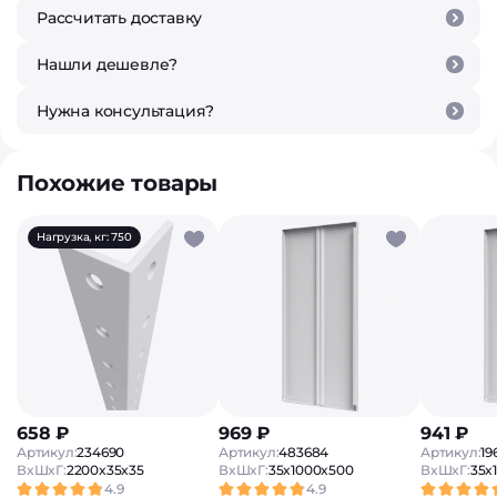
Рассчитать доставку
Нашли дешевле?
Нужна консультация?
Похожие товары
Нагрузка, кг: 750
658 ₽
969 ₽
941 ₽
Артикул:
234690
Артикул:
483684
Артикул:
19
ВxШxГ:
2200x35x35
ВxШxГ:
35x1000x500
ВxШxГ:
35x
4.9
4.9