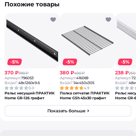
Похожие товары
-5%
-5%
-5%
370 ₽
380 ₽
238 ₽
390 ₽
400 ₽
250
Артикул:
796053
Артикул:
416069
Артикул:
72
ВxШxГ:
48x1260x9.6
ВxШxГ:
14x450x305
ВxШxГ:
48x
0.0
4.9
Рельс несущий ПРАКТИК
Полка сетчатая ПРАКТИК
Рельс не
Home GR-126 графит
Home GSh 45х30 графит
Home GR-
Показать больше