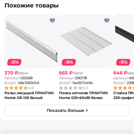
Похожие товары
-5%
-5%
-5%
370 ₽
665 ₽
646 ₽
390 ₽
700 ₽
680
Артикул:
055581
Артикул:
290178
Артикул:
61
ВxШxГ:
48x1260x9.6
ВxШxГ:
14x607x494
ВxШxГ:
229
4.6
0.0
Рельс несущий ПРАКТИК
Полка сетчатая ПРАКТИК
Стойка П
Home GR-126 белый
Home GSh 60х50 белая
230 графит
Показать больше