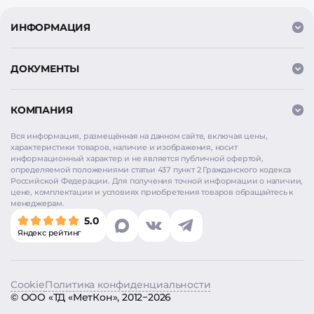
ИНФОРМАЦИЯ
ДОКУМЕНТЫ
КОМПАНИЯ
Вся информация, размещённая на данном сайте, включая цены,
характеристики товаров, наличие и изображения, носит
информационный характер и не является публичной офертой,
определяемой положениями статьи 437 пункт 2 Гражданского кодекса
Российской Федерации. Для получения точной информации о наличии,
цене, комплектации и условиях приобретения товаров обращайтесь к
Мы используем
cookie
для аналитики и улучшения
менеджерам.
работы сайта. Продолжая использовать сайт, вы
5.0
соглашаетесь на использование cookie. Нажимая
Яндекс рейтинг
«Согласен», вы также даёте согласие на обработку
персональных данных в соответствии с
Политикой
конфиденциальности
.
Cookie
Политика конфиденциальности
Согласен
©
ООО «ТД «МетКон»
, 2012−2026