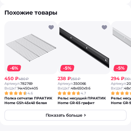
Похожие товары
-6%
-5%
-5%
450 ₽
238 ₽
294 ₽
480 ₽
250 ₽
310
Артикул:
782769
Артикул:
350066
Артикул:
20
ВxШxГ:
14x450x405
ВxШxГ:
48x650x9.6
ВxШxГ:
48x
4.6
4.7
Полка сетчатая ПРАКТИК
Рельс несущий ПРАКТИК
Рельс не
Home GSh 45х40 белая
Home GR-65 графит
Home GR-
Показать больше