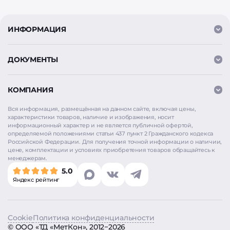
ИНФОРМАЦИЯ
ДОКУМЕНТЫ
КОМПАНИЯ
Вся информация, размещённая на данном сайте, включая цены,
характеристики товаров, наличие и изображения, носит
информационный характер и не является публичной офертой,
определяемой положениями статьи 437 пункт 2 Гражданского кодекса
Российской Федерации. Для получения точной информации о наличии,
цене, комплектации и условиях приобретения товаров обращайтесь к
менеджерам.
Мы используем
cookie
для аналитики и улучшения
работы сайта. Продолжая использовать сайт, вы
5.0
соглашаетесь на использование cookie. Нажимая
Яндекс рейтинг
«Согласен», вы также даёте согласие на обработку
персональных данных в соответствии с
Политикой
конфиденциальности
.
Cookie
Политика конфиденциальности
Согласен
©
ООО «ТД «МетКон»
, 2012−2026