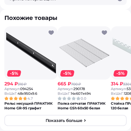
Похожие товары
-5%
-5%
-5%
294 ₽
665 ₽
314 ₽
310 ₽
700 ₽
330 
Артикул:
094254
Артикул:
290178
Артикул:
53
ВxШxГ:
48x950x9.6
ВxШxГ:
14x607x494
ВxШxГ:
120
4.7
0.0
Рельс несущий ПРАКТИК
Полка сетчатая ПРАКТИК
Стойка П
Home GR-95 графит
Home GSh 60х50 белая
120 белая
Показать больше