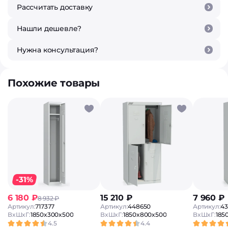
Рассчитать доставку
Нашли дешевле?
Нужна консультация?
Похожие товары
-31%
6 180 ₽
15 210 ₽
7 960 ₽
8 932 ₽
Артикул:
717377
Артикул:
448650
Артикул:
43
ВxШxГ:
1850x300x500
ВxШxГ:
1850x800x500
ВxШxГ:
185
4.5
4.4