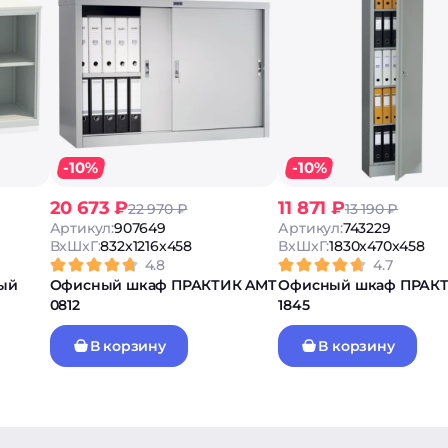
-10%
-10%
20 673 ₽
11 871 ₽
22 970 ₽
13 190 ₽
Артикул:
907649
Артикул:
743229
ВxШxГ:
832x1216x458
ВxШxГ:
1830x470x458
4.8
4.7
ый
Офисный шкаф ПРАКТИК AMT
Офисный шкаф ПРАК
0812
1845
В корзину
В корзину