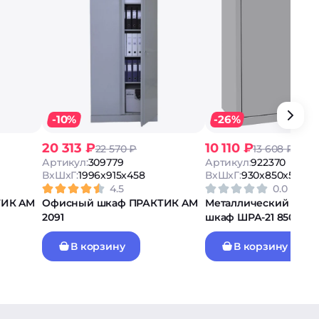
-10%
-26%
20 313 ₽
10 110 ₽
22 570 ₽
13 608 ₽
Артикул:
309779
Артикул:
922370
ВxШxГ:
1996x915x458
ВxШxГ:
930x850x500
4.5
0.0
ТИК AM
Офисный шкаф ПРАКТИК AM
Металлический арх
2091
шкаф ШРА-21 850.5 А2
В корзину
В корзину