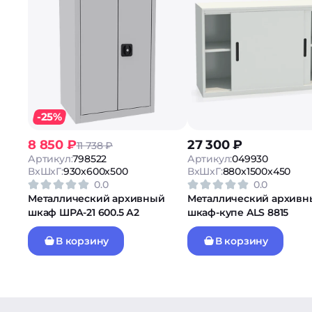
-25%
8 850 ₽
27 300 ₽
11 738 ₽
Артикул:
798522
Артикул:
049930
ВxШxГ:
930x600x500
ВxШxГ:
880x1500x450
0.0
0.0
Металлический архивный
Металлический архивн
шкаф ШРА-21 600.5 А2
шкаф-купе ALS 8815
В корзину
В корзину