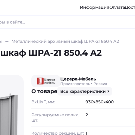
Информация
Оплата
Дост
ы
Металлический архивный шкаф ШРА-21 850.4 А2
шкаф ШРА-21 850.4 А2
Церера-Мебель
Производитель
Россия
О товаре
Все характеристики
ВxШxГ, мм:
930x850x400
Регулируемые полки,
2
шт:
Количество секций, шт:
1