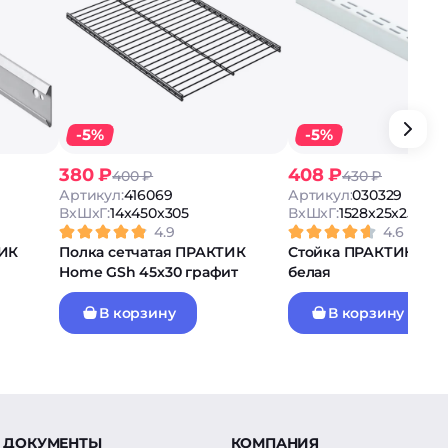
-5%
-5%
380 ₽
408 ₽
400 ₽
430 ₽
Артикул:
416069
Артикул:
030329
ВxШxГ:
14x450x305
ВxШxГ:
1528x25x25
4.9
4.6
ТИК
Полка сетчатая ПРАКТИК
Стойка ПРАКТИК Hom
Home GSh 45х30 графит
белая
В корзину
В корзину
ДОКУМЕНТЫ
КОМПАНИЯ