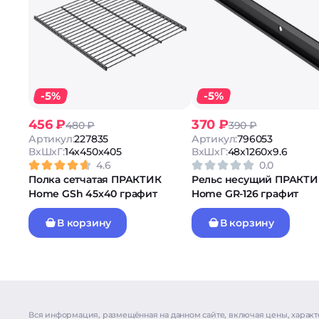
-5%
-5%
456 ₽
370 ₽
480 ₽
390 ₽
Артикул:
227835
Артикул:
796053
ВxШxГ:
14x450x405
ВxШxГ:
48x1260x9.6
4.6
0.0
Полка сетчатая ПРАКТИК
Рельс несущий ПРАКТИ
Home GSh 45х40 графит
Home GR-126 графит
В корзину
В корзину
Вся информация, размещённая на данном сайте, включая цены, характ