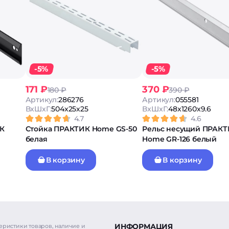
-5%
-5%
171 ₽
370 ₽
180 ₽
390 ₽
Артикул:
286276
Артикул:
055581
ВxШxГ:
504x25x25
ВxШxГ:
48x1260x9.6
4.7
4.6
К
Стойка ПРАКТИК Home GS-50
Рельс несущий ПРАК
белая
Home GR-126 белый
В корзину
В корзину
ИНФОРМАЦИЯ
еристики товаров, наличие и