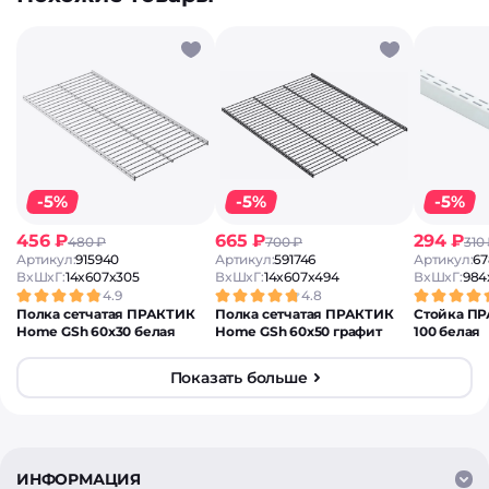
-5%
-5%
-5%
456 ₽
665 ₽
294 ₽
480 ₽
700 ₽
310
Артикул:
915940
Артикул:
591746
Артикул:
67
ВxШxГ:
14x607x305
ВxШxГ:
14x607x494
ВxШxГ:
984
4.9
4.8
Полка сетчатая ПРАКТИК
Полка сетчатая ПРАКТИК
Стойка П
Home GSh 60х30 белая
Home GSh 60х50 графит
100 белая
Показать больше
ИНФОРМАЦИЯ