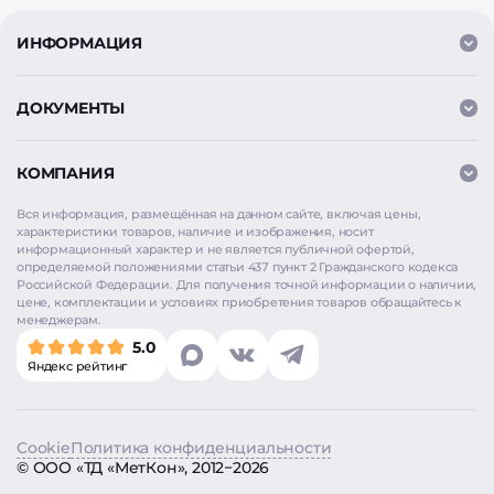
ИНФОРМАЦИЯ
ДОКУМЕНТЫ
КОМПАНИЯ
Вся информация, размещённая на данном сайте, включая цены,
характеристики товаров, наличие и изображения, носит
информационный характер и не является публичной офертой,
определяемой положениями статьи 437 пункт 2 Гражданского кодекса
Российской Федерации. Для получения точной информации о наличии,
цене, комплектации и условиях приобретения товаров обращайтесь к
Мы используем
cookie
для аналитики и улучшения
менеджерам.
работы сайта. Продолжая использовать сайт, вы
5.0
соглашаетесь на использование cookie. Нажимая
Яндекс рейтинг
«Согласен», вы также даёте согласие на обработку
персональных данных в соответствии с
Политикой
конфиденциальности
.
Cookie
Политика конфиденциальности
Согласен
©
ООО «ТД «МетКон»
, 2012−2026