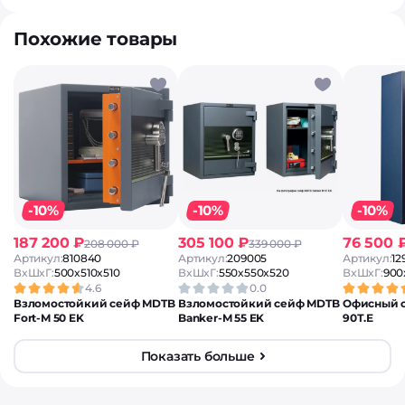
Похожие товары
-10%
-10%
-10%
187 200 ₽
305 100 ₽
76 500 
208 000 ₽
339 000 ₽
Артикул:
810840
Артикул:
209005
Артикул:
12
ВxШxГ:
500x510x510
ВxШxГ:
550x550x520
ВxШxГ:
900
4.6
0.0
Взломостойкий сейф MDTB
Взломостойкий сейф MDTB
Офисный с
Fort-M 50 EK
Banker-M 55 EK
90Т.Е
Показать больше