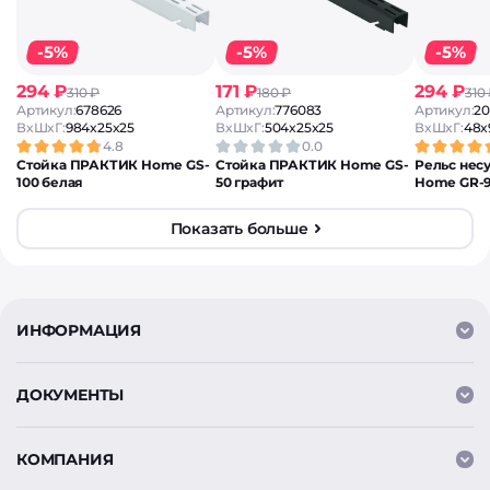
-5%
-5%
-5%
294 ₽
171 ₽
294 ₽
310 ₽
180 ₽
310
Артикул:
678626
Артикул:
776083
Артикул:
20
ВxШxГ:
984x25x25
ВxШxГ:
504x25x25
ВxШxГ:
48x
4.8
0.0
Стойка ПРАКТИК Home GS-
Стойка ПРАКТИК Home GS-
Рельс не
100 белая
50 графит
Home GR-
Показать больше
ИНФОРМАЦИЯ
ДОКУМЕНТЫ
КОМПАНИЯ