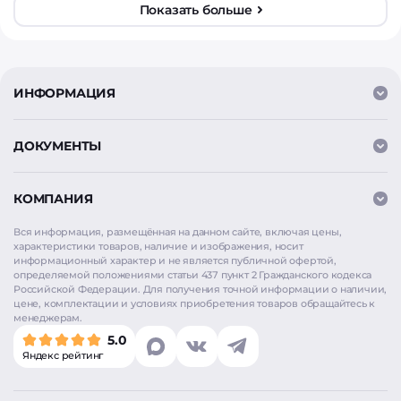
Показать больше
ИНФОРМАЦИЯ
ДОКУМЕНТЫ
КОМПАНИЯ
Вся информация, размещённая на данном сайте, включая цены,
характеристики товаров, наличие и изображения, носит
информационный характер и не является публичной офертой,
определяемой положениями статьи 437 пункт 2 Гражданского кодекса
Российской Федерации. Для получения точной информации о наличии,
цене, комплектации и условиях приобретения товаров обращайтесь к
Мы используем
cookie
для аналитики и улучшения
менеджерам.
работы сайта. Продолжая использовать сайт, вы
5.0
соглашаетесь на использование cookie. Нажимая
Яндекс рейтинг
«Согласен», вы также даёте согласие на обработку
персональных данных в соответствии с
Политикой