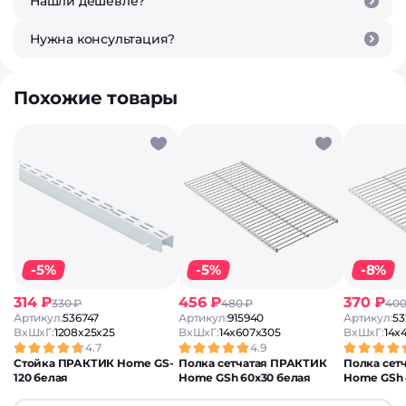
Нашли дешевле?
Нужна консультация?
Похожие товары
-5%
-5%
-8%
314 ₽
456 ₽
370 ₽
330 ₽
480 ₽
400
Артикул:
536747
Артикул:
915940
Артикул:
53
ВxШxГ:
1208x25x25
ВxШxГ:
14x607x305
ВxШxГ:
14x
4.7
4.9
Стойка ПРАКТИК Home GS-
Полка сетчатая ПРАКТИК
Полка сет
120 белая
Home GSh 60х30 белая
Home GSh 