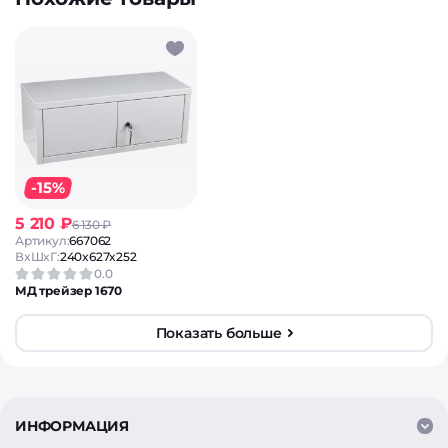
-15%
5 210 ₽
6 130 ₽
Артикул:
667062
ВxШxГ:
240x627x252
0.0
МД трейзер 1670
Показать больше
ИНФОРМАЦИЯ