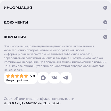
ИНФОРМАЦИЯ
ДОКУМЕНТЫ
КОМПАНИЯ
Вся информация, размещённая на данном сайте, включая цены,
характеристики товаров, наличие и изображения, носит
информационный характер и не является публичной офертой,
определяемой положениями статьи 437 пункт 2 Гражданского кодекса
Российской Федерации. Для получения точной информации о наличии,
цене, комплектации и условиях приобретения товаров обращайтесь к
Мы используем
cookie
для аналитики и улучшения
менеджерам.
работы сайта. Продолжая использовать сайт, вы
5.0
соглашаетесь на использование cookie. Нажимая
Яндекс рейтинг
«Согласен», вы также даёте согласие на обработку
персональных данных в соответствии с
Политикой
конфиденциальности
.
Cookie
Политика конфиденциальности
Согласен
©
ООО «ТД «МетКон»
, 2012−2026