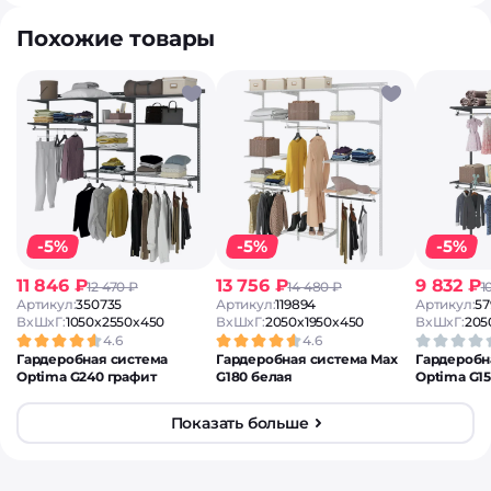
Похожие товары
-5%
-5%
-5%
11 846 ₽
13 756 ₽
9 832 ₽
12 470 ₽
14 480 ₽
1
Артикул:
350735
Артикул:
119894
Артикул:
57
ВxШxГ:
1050x2550x450
ВxШxГ:
2050x1950x450
ВxШxГ:
205
4.6
4.6
Гардеробная система
Гардеробная система Max
Гардеробн
Optima G240 графит
G180 белая
Optima G1
Показать больше