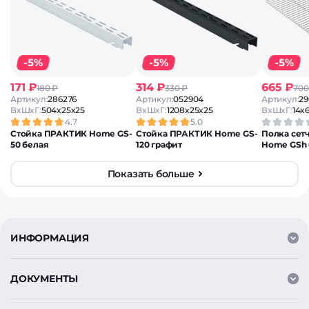
-5%
-5%
-5%
171 ₽
314 ₽
665 ₽
180 ₽
330 ₽
700
Артикул:
286276
Артикул:
052904
Артикул:
29
ВxШxГ:
504x25x25
ВxШxГ:
1208x25x25
ВxШxГ:
14x
4.7
5.0
Стойка ПРАКТИК Home GS-
Стойка ПРАКТИК Home GS-
Полка сет
50 белая
120 графит
Home GSh 
Показать больше
ИНФОРМАЦИЯ
ДОКУМЕНТЫ