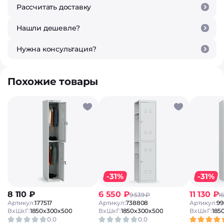
Рассчитать доставку
Нашли дешевле?
Нужна консультация?
Похожие товары
-31%
-31%
8 110 ₽
6 550 ₽
11 130 ₽
9 539 ₽
1
Артикул:
177517
Артикул:
738808
Артикул:
99
ВxШxГ:
1850x300x500
ВxШxГ:
1850x300x500
ВxШxГ:
185
0.0
0.0