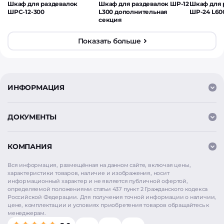
Шкаф для раздевалок
Шкаф для раздевалок ШР-12
Шкаф для 
ШРС-12-300
L300 дополнительная
ШР-24 L60
секция
Показать больше
ИНФОРМАЦИЯ
ДОКУМЕНТЫ
КОМПАНИЯ
Вся информация, размещённая на данном сайте, включая цены,
характеристики товаров, наличие и изображения, носит
информационный характер и не является публичной офертой,
определяемой положениями статьи 437 пункт 2 Гражданского кодекса
Российской Федерации. Для получения точной информации о наличии,
цене, комплектации и условиях приобретения товаров обращайтесь к
менеджерам.
Мы используем
cookie
для аналитики и улучшения
работы сайта. Продолжая использовать сайт, вы