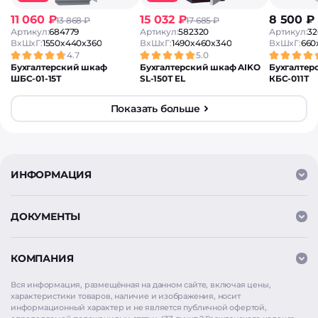
11 060 ₽
15 032 ₽
8 500 ₽
13 868 ₽
17 685 ₽
Артикул:
684779
Артикул:
582320
Артикул:
32
ВxШxГ:
1550x440x360
ВxШxГ:
1490x460x340
ВxШxГ:
660
4.7
5.0
Бухгалтерский шкаф
Бухгалтерский шкаф AIKO
Бухгалтер
ШБС-01-15Т
SL-150Т EL
КБС-011Т
Показать больше
ИНФОРМАЦИЯ
ДОКУМЕНТЫ
КОМПАНИЯ
Вся информация, размещённая на данном сайте, включая цены,
характеристики товаров, наличие и изображения, носит
информационный характер и не является публичной офертой,