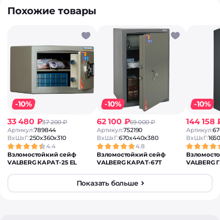
Похожие товары
-10%
-10%
-10%
33 480 ₽
62 100 ₽
144 158 
37 200 ₽
69 000 ₽
Артикул:
789844
Артикул:
752190
Артикул:
67
ВxШxГ:
250x360x310
ВxШxГ:
670x440x380
ВxШxГ:
165
4.4
4.8
Взломостойкий сейф
Взломостойкий сейф
Взломост
VALBERG КАРАТ-25 EL
VALBERG КАРАТ-67T
VALBERG Г
Показать больше