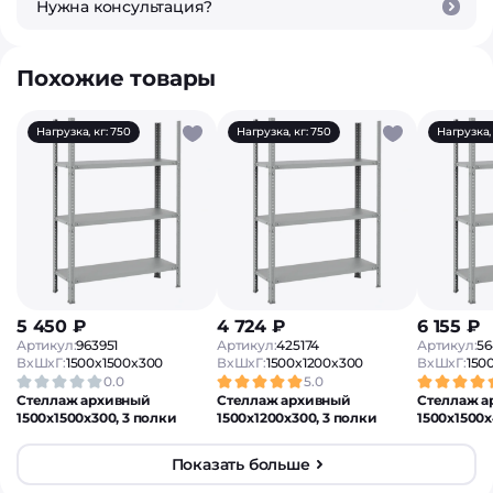
Нужна консультация?
Похожие товары
Нагрузка, кг: 750
Нагрузка, кг: 750
Нагрузка, 
5 450 ₽
4 724 ₽
6 155 ₽
Артикул:
963951
Артикул:
425174
Артикул:
56
ВxШxГ:
1500x1500x300
ВxШxГ:
1500x1200x300
ВxШxГ:
150
0.0
5.0
Стеллаж архивный
Стеллаж архивный
Стеллаж а
1500х1500х300, 3 полки
1500х1200х300, 3 полки
1500х1500х
Показать больше