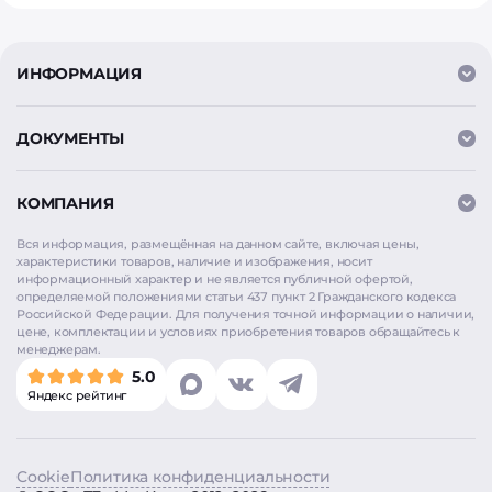
ИНФОРМАЦИЯ
ДОКУМЕНТЫ
КОМПАНИЯ
Вся информация, размещённая на данном сайте, включая цены,
характеристики товаров, наличие и изображения, носит
информационный характер и не является публичной офертой,
определяемой положениями статьи 437 пункт 2 Гражданского кодекса
Российской Федерации. Для получения точной информации о наличии,
цене, комплектации и условиях приобретения товаров обращайтесь к
Мы используем
cookie
для аналитики и улучшения
менеджерам.
работы сайта. Продолжая использовать сайт, вы
5.0
соглашаетесь на использование cookie. Нажимая
Яндекс рейтинг
«Согласен», вы также даёте согласие на обработку
персональных данных в соответствии с
Политикой
конфиденциальности
.
Cookie
Политика конфиденциальности
Согласен